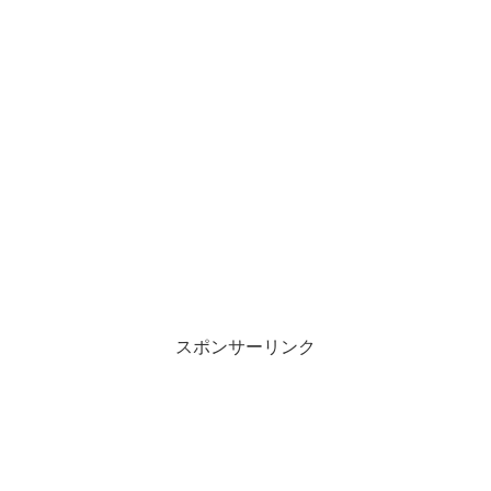
w
k
i
で
t
共
t
有
e
す
r
る
で
に
共
は
有
ク
(
リ
新
ッ
し
ク
い
し
ウ
て
ィ
く
ン
だ
ド
さ
ウ
い
で
(
開
新
き
し
ま
い
す
ウ
)
ィ
ン
スポンサーリンク
ド
ウ
で
開
き
ま
す
)