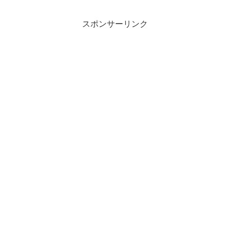
ま
い
す
ウ
)
ィ
ン
スポンサーリンク
ド
ウ
で
開
き
ま
す
)