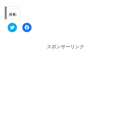
共有:
ク
F
リ
a
ッ
c
ク
e
し
b
て
o
スポンサーリンク
T
o
w
k
i
で
t
共
t
有
e
す
r
る
で
に
共
は
有
ク
(
リ
新
ッ
し
ク
い
し
ウ
て
ィ
く
ン
だ
ド
さ
ウ
い
で
(
開
新
き
し