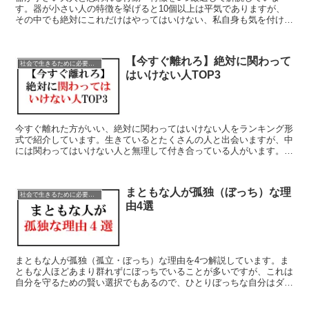
す。器が小さい人の特徴を挙げると10個以上は平気でありますが、
その中でも絶対にこれだけはやってはいけない、私自身も気を付けて
きたことを3つ厳選してお伝えします。
【今すぐ離れろ】絶対に関わって
社会で生きるために必要な行動・言動・考え方
はいけない人TOP3
今すぐ離れた方がいい、絶対に関わってはいけない人をランキング形
式で紹介しています。生きているとたくさんの人と出会いますが、中
には関わってはいけない人と無理して付き合っている人がいます。自
分の人生で付き合う人や生きる場所は自分の意志で決められるので思
い切って今すぐ離れるようにして下さい。
まともな人が孤独（ぼっち）な理
社会で生きるために必要な行動・言動・考え方
由4選
まともな人が孤独（孤立・ぼっち）な理由を4つ解説しています。ま
ともな人ほどあまり群れずにぼっちでいることが多いですが、これは
自分を守るための賢い選択でもあるので、ひとりぼっちな自分はダメ
人間なのかな？と思ってしまうのであれば、1度内容を確認して前向
きになれるヒントを掴んでみてください