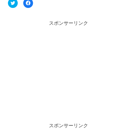
ク
F
リ
a
ッ
c
ク
e
し
b
て
o
スポンサーリンク
T
o
w
k
i
で
t
共
t
有
e
す
r
る
で
に
共
は
有
ク
(
リ
新
ッ
し
ク
い
し
ウ
て
ィ
く
ン
だ
ド
さ
ウ
い
で
(
開
新
き
し
ま
い
す
ウ
)
ィ
ン
スポンサーリンク
ド
ウ