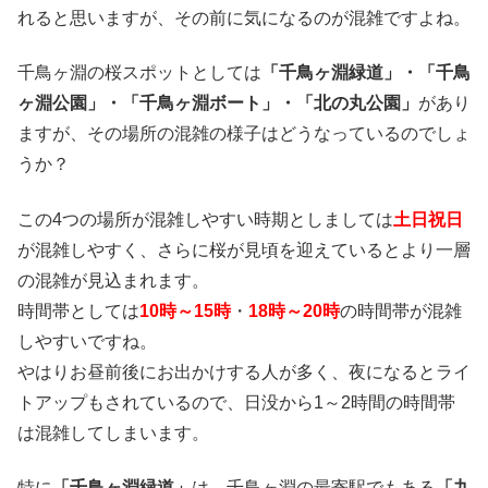
れると思いますが、その前に気になるのが混雑ですよね。
千鳥ヶ淵の桜スポットとしては
「千鳥ヶ淵緑道」・「千鳥
ヶ淵公園」・「千鳥ヶ淵ボート」・「北の丸公園」
があり
ますが、その場所の混雑の様子はどうなっているのでしょ
うか？
この4つの場所が混雑しやすい時期としましては
土日祝日
が混雑しやすく、さらに桜が見頃を迎えているとより一層
の混雑が見込まれます。
時間帯としては
10時～15時
・
18時～20時
の時間帯が混雑
しやすいですね。
やはりお昼前後にお出かけする人が多く、夜になるとライ
トアップもされているので、日没から1～2時間の時間帯
は混雑してしまいます。
特に
「千鳥ヶ淵緑道」
は、千鳥ヶ淵の最寄駅でもある
「九