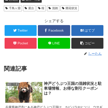
千鳥ヶ淵
屋台
桜
混雑
開花状況
シェアする
Twitter
Facebook
はてブ
Pocket
LINE
コピー
しーたん
関連記事
神戸どうぶつ王国の混雑状況と駐
旅行・行楽
車場情報、お得な割引クーポン
は？
兵庫県神戸市にある神戸どうぶつ王国は、カピバラやヒツジ、ウサギ