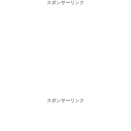
て
o
スポンサーリンク
T
o
w
k
i
で
t
共
t
有
e
す
r
る
で
に
共
は
有
ク
(
リ
新
ッ
し
ク
い
し
ウ
て
ィ
く
ン
だ
ド
さ
ウ
い
で
(
開
新
き
し
ま
い
す
ウ
)
ィ
ン
スポンサーリンク
ド
ウ
で
開
き
ま
す
)