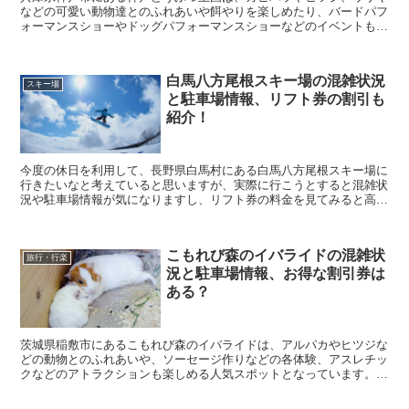
などの可愛い動物達とのふれあいや餌やりを楽しめたり、バードパフ
ォーマンスショーやドッグパフォーマンスショーなどのイベントも楽
しめる人気動物園となっています。 そんな神戸どうぶ...
白馬八方尾根スキー場の混雑状況
スキー場
と駐車場情報、リフト券の割引も
紹介！
今度の休日を利用して、長野県白馬村にある白馬八方尾根スキー場に
行きたいなと考えていると思いますが、実際に行こうとすると混雑状
況や駐車場情報が気になりますし、リフト券の料金を見てみると高い
なぁと思ってしまいますよね。 そこで今回は、白馬八...
こもれび森のイバライドの混雑状
旅行・行楽
況と駐車場情報、お得な割引券は
ある？
茨城県稲敷市にあるこもれび森のイバライドは、アルパカやヒツジな
どの動物とのふれあいや、ソーセージ作りなどの各体験、アスレチッ
クなどのアトラクションも楽しめる人気スポットとなっています。
そんなこもれび森のイバライドに行きたいなと考えてい...