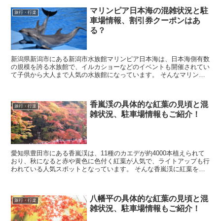
マリンピア日本海の混雑状況と駐
旅行・行楽
車場情報、割引券クーポンはあ
る？
新潟県新潟市にある新潟市水族館マリンピア日本海は、日本海側有数
の規模を誇る水族館で、イルカショーなどのイベントも開催されてい
て子供から大人まで人気の水族館になっています。 そんなマリンピ
ア日本海に行きたいなと考えていると思いますが、実際...
香嵐渓の具体的な紅葉の見頃と混
旅行・行楽
雑状況、駐車場情報もご紹介！
愛知県豊田市にある香嵐渓は、11種のカエデが約4000本植えられて
おり、秋になると赤や黄色に色付く紅葉が人気で、ライトアップも行
われている人気スポットとなっています。 そんな香嵐渓に紅葉を見
に行きたいなと考えていると思いますが、実際に行...
八幡平の具体的な紅葉の見頃と混
旅行・行楽
雑状況、駐車場情報もご紹介！