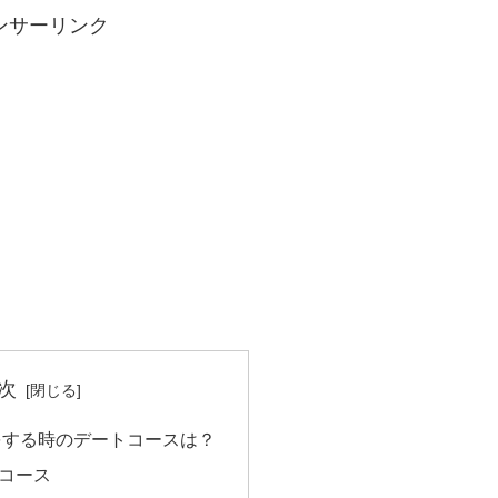
ンサーリンク
次
をする時のデートコースは？
周コース