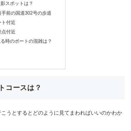
撮影スポットは？
手前の国道302号の歩道
ート付近
差点付近
見る時のボートの混雑は？
トコースは？
行こうとするとどのように見てまわればいいのかわか