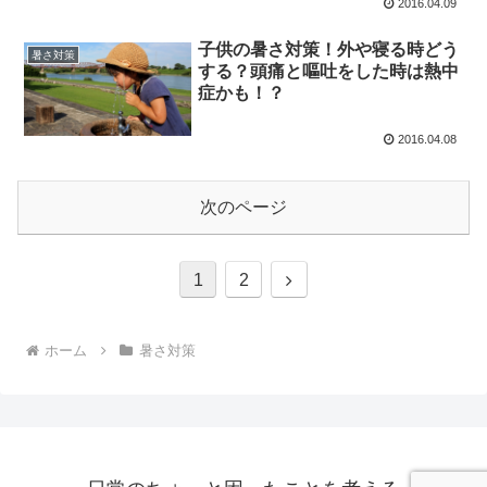
2016.04.09
子供の暑さ対策！外や寝る時どう
暑さ対策
する？頭痛と嘔吐をした時は熱中
症かも！？
2016.04.08
次のページ
次
1
2
へ
ホーム
暑さ対策