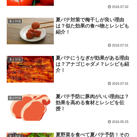
2016.07.02
夏バテ対策で梅干しが良い理由
暑さ対策
は？似た効果の食べ物とレシピも
紹介！
2016.07.01
夏バテにうなぎが効果がある理由
暑さ対策
は？アナゴじゃダメ？レシピも紹
介！
2016.07.01
夏バテ予防に豚肉がいい理由は？
暑さ対策
効果を高める食材とレシピを伝
授！
2016.05.25
夏野菜を食べて夏バテ予防！その
暑さ対策