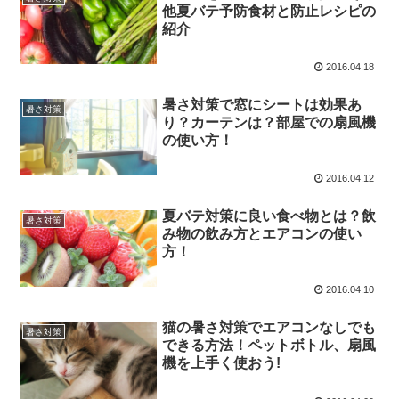
他夏バテ予防食材と防止レシピの
紹介
2016.04.18
暑さ対策で窓にシートは効果あ
暑さ対策
り？カーテンは？部屋での扇風機
の使い方！
2016.04.12
夏バテ対策に良い食べ物とは？飲
暑さ対策
み物の飲み方とエアコンの使い
方！
2016.04.10
猫の暑さ対策でエアコンなしでも
暑さ対策
できる方法！ペットボトル、扇風
機を上手く使おう!