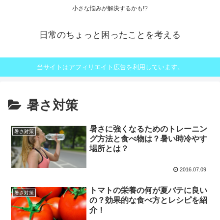
小さな悩みが解決するかも!?
日常のちょっと困ったことを考える
当サイトはアフィリエイト広告を利用しています。
暑さ対策
暑さに強くなるためのトレーニン
暑さ対策
グ方法と食べ物は？暑い時冷やす
場所とは？
2016.07.09
トマトの栄養の何が夏バテに良い
暑さ対策
の？効果的な食べ方とレシピを紹
介！