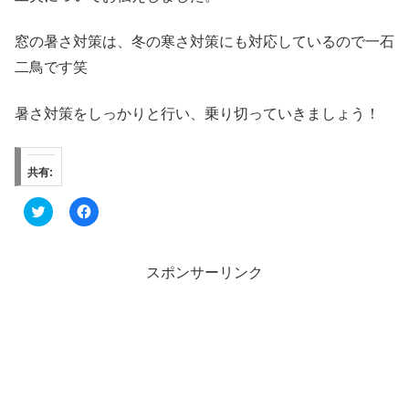
窓の暑さ対策は、冬の寒さ対策にも対応しているので一石
二鳥です笑
暑さ対策をしっかりと行い、乗り切っていきましょう！
共有:
ク
F
リ
a
ッ
c
ク
e
し
b
て
o
スポンサーリンク
T
o
w
k
i
で
t
共
t
有
e
す
r
る
で
に
共
は
有
ク
(
リ