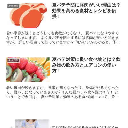
夏バテ予防に豚肉がいい理由は？
暑さ対策
効果を高める食材とレシピを伝
授！
暑い季節が続くとどうしても食欲がなくなり、 夏バテになりやすく
なってしまいます。 よく夏バテを防止するには豚肉が良いと聞きま
すが、 詳しい理由って知っていますか？ 何がいいかわかると、予防
のためにも食べようと思えてくるので、 今回...
夏バテ対策に良い食べ物とは？飲
暑さ対策
み物の飲み方とエアコンの使い
方！
暑い毎日が続きますが、 食欲が無くなったり、身体がだるくなった
り、夏バテになっていませんか? そんな夏バテを吹き飛ばそう！ と
いうことで今回は、 夏バテ対策に効果のある食べ物について、飲み
物の飲み方、エアコンの使い方、 についてお...
髪を紫外線から守る食べ物とは？ダメー