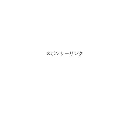
新
ッ
し
ク
い
し
ウ
て
ィ
く
ン
だ
ド
さ
ウ
い
で
(
開
新
き
し
ま
い
す
ウ
)
ィ
ン
スポンサーリンク
ド
ウ
で
開
き
ま
す
)