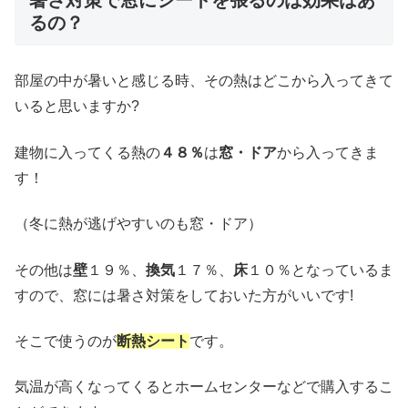
暑さ対策で窓にシートを張るのは効果はあ
るの？
部屋の中が暑いと感じる時、その熱はどこから入ってきて
いると思いますか?
建物に入ってくる熱の
４８％
は
窓・ドア
から入ってきま
す！
（冬に熱が逃げやすいのも窓・ドア）
その他は
壁
１９％、
換気
１７％、
床
１０％となっているま
すので、窓には暑さ対策をしておいた方がいいです!
そこで使うのが
断熱シート
です。
気温が高くなってくるとホームセンターなどで購入するこ