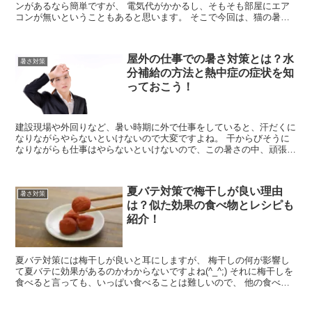
ンがあるなら簡単ですが、 電気代がかかるし、そもそも部屋にエア
コンが無いということもあると思います。 そこで今回は、猫の暑さ
対策でエアコンなしでもできる方法を詳しくお伝えし...
屋外の仕事での暑さ対策とは？水
暑さ対策
分補給の方法と熱中症の症状を知
っておこう！
建設現場や外回りなど、暑い時期に外で仕事をしていると、汗だくに
なりながらやらないといけないので大変ですよね。 干からびそうに
なりながらも仕事はやらないといけないので、この暑さの中、頑張っ
ていらっしゃることでしょう。 そこで今回は少しでも...
夏バテ対策で梅干しが良い理由
暑さ対策
は？似た効果の食べ物とレシピも
紹介！
夏バテ対策には梅干しが良いと耳にしますが、 梅干しの何が影響し
て夏バテに効果があるのかわからないですよね(^_^;) それに梅干しを
食べると言っても、いっぱい食べることは難しいので、 他の食べ物
で効果の似たものがあるのかも気になります...