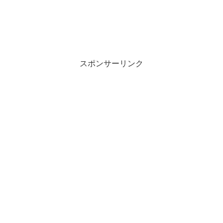
ン
だ
ド
さ
ウ
い
で
(
開
新
き
し
ま
い
す
ウ
)
ィ
ン
スポンサーリンク
ド
ウ
で
開
き
ま
す
)