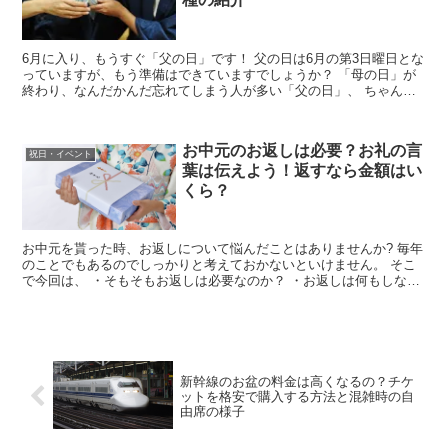
6月に入り、もうすぐ「父の日」です！ 父の日は6月の第3日曜日とな
っていますが、もう準備はできていますでしょうか？ 「母の日」が
終わり、なんだかんだ忘れてしまう人が多い「父の日」、 ちゃんと
感謝の気持ちを伝えないと駄目ですよー笑 そ...
お中元のお返しは必要？お礼の言
祝日・イベント
葉は伝えよう！返すなら金額はい
くら？
お中元を貰った時、お返しについて悩んだことはありませんか? 毎年
のことでもあるのでしっかりと考えておかないといけません。 そこ
で今回は、 ・そもそもお返しは必要なのか？ ・お返しは何もしなく
ていいのか? ・もし返すなら金額はいくら...
新幹線のお盆の料金は高くなるの？チケ
ットを格安で購入する方法と混雑時の自
由席の様子