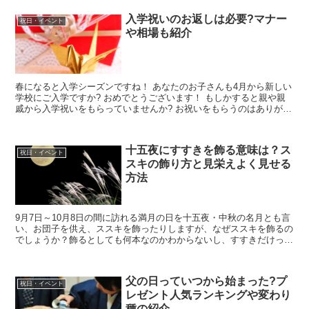
入学祝いのお返しは必要?マナー
祝日・イベント
や相場も紹介
春になると入学シーズンですね！ あなたのお子さんも4月から新しい
学校にご入学ですか? おめでとうございます！ もしかすると親や親
戚から入学祝いをもらっていませんか? お祝いをもらうのはありがた
いことですが、 お返しっているのか...
十五夜にすすきを飾る意味は？ス
祝日・イベント
スキの飾り方と見栄えよく見せる
方法
9月7日～10月8日の間に訪れる満月の日を十五夜・中秋の名月とも言
い、お団子を供え、ススキを飾ったりしますが、なぜススキを飾るの
でしょうか？飾るとしても何本なのかわからないし、すすきだけって
いうのもなんかさみしいですよね。 そこで今回は、...
父の日っていつから始まった?プ
祝日・イベント
レゼント人気ランキングや変わり
種の紹介