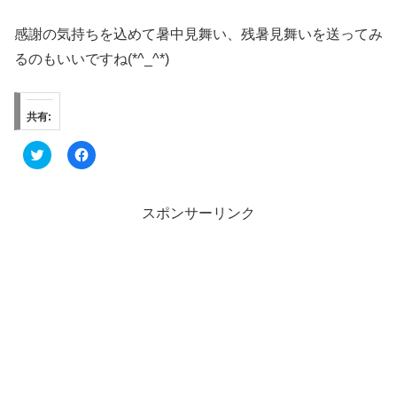
感謝の気持ちを込めて暑中見舞い、残暑見舞いを送ってみ
るのもいいですね(*^_^*)
共有:
ク
F
リ
a
ッ
c
ク
e
し
b
て
o
スポンサーリンク
T
o
w
k
i
で
t
共
t
有
e
す
r
る
で
に
共
は
有
ク
(
リ
新
ッ
し
ク
い
し
ウ
て
ィ
く