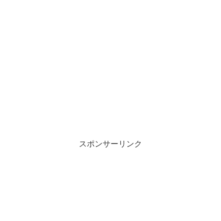
t
共
t
有
e
す
r
る
で
に
共
は
有
ク
(
リ
新
ッ
し
ク
い
し
ウ
て
ィ
く
ン
だ
ド
さ
ウ
い
で
(
開
新
き
し
ま
い
す
ウ
)
ィ
ン
スポンサーリンク
ド
ウ
で
開
き
ま
す
)