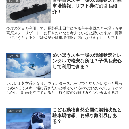
菅平高原スキー場の混雑状況と駐
スキー場
車場情報、リフト券の割引も紹
介！
今度の休日を利用して、長野県上田市にある菅平高原スキー場（菅平
高原スノーリゾート）に行きたいなと考えていると思いますが、実際
に行こうとすると混雑状況や駐車場情報が気になりますし、リフト券
の料金を見てみると高いなぁと思ってしまいますよね。 ...
めいほうスキー場の混雑状況とレ
スキー場
ンタルで格安な所は？子供も安心
して利用できる？
いよいよ冬本番となり、ウィンタースポーツでもやりたいな～と思っ
てめいほうスキー場に行きたいと考えているのではないでしょうか？
しかし、計画を立てていると、行く時の混雑状況やレンタルする時の
場所、子供も安心して利用できるのかということが気にな...
こども動物自然公園の混雑状況と
旅行・行楽
駐車場情報、お得な割引券はあ
る？