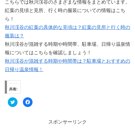
こちらでは秋川渓谷のさまざまな情報をまとめています。
紅葉の見頃と見所、行く時の服装についての情報はこち
ら！
秋川渓谷の紅葉の具体的な見頃は？紅葉の見所と行く時の
服装は？
秋川渓谷が混雑する時期や時間帯、駐車場、日帰り温泉情
報についてはこちらを確認しましょう！
秋川渓谷が混雑する時期や時間帯は？駐車場とおすすめの
日帰り温泉情報！
共有:
ク
F
リ
a
ッ
c
ク
e
し
b
て
o
スポンサーリンク
T
o
w
k
i
で