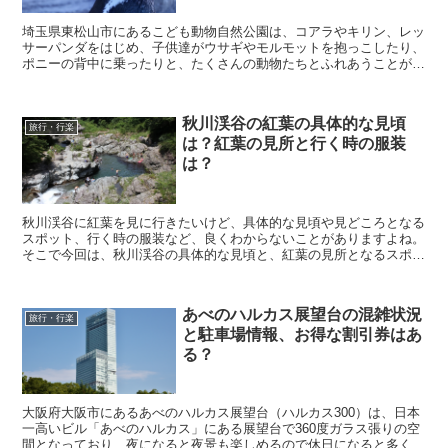
埼玉県東松山市にあるこども動物自然公園は、コアラやキリン、レッ
サーパンダをはじめ、子供達がウサギやモルモットを抱っこしたり、
ポニーの背中に乗ったりと、たくさんの動物たちとふれあうことがで
きる動物園として人気の施設になっています。 そんな...
秋川渓谷の紅葉の具体的な見頃
旅行・行楽
は？紅葉の見所と行く時の服装
は？
秋川渓谷に紅葉を見に行きたいけど、具体的な見頃や見どころとなる
スポット、行く時の服装など、良くわからないことがありますよね。
そこで今回は、秋川渓谷の具体的な見頃と、紅葉の見所となるスポッ
ト、行く時の服装についてお伝えします！ ちな...
あべのハルカス展望台の混雑状況
旅行・行楽
と駐車場情報、お得な割引券はあ
る？
大阪府大阪市にあるあべのハルカス展望台（ハルカス300）は、日本
一高いビル「あべのハルカス」にある展望台で360度ガラス張りの空
間となっており、夜になると夜景も楽しめるので休日になると多くの