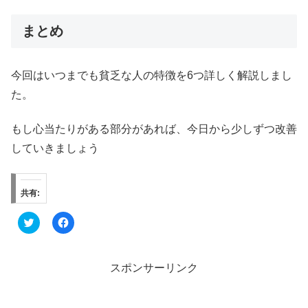
まとめ
今回はいつまでも貧乏な人の特徴を6つ詳しく解説しまし
た。
もし心当たりがある部分があれば、今日から少しずつ改善
していきましょう
共有:
ク
F
リ
a
ッ
c
ク
e
し
b
て
o
スポンサーリンク
T
o
w
k
i
で
t
共