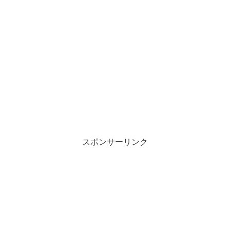
t
有
e
す
r
る
で
に
共
は
有
ク
(
リ
新
ッ
し
ク
い
し
ウ
て
ィ
く
ン
だ
ド
さ
ウ
い
で
(
開
新
き
し
ま
い
す
ウ
)
ィ
ン
スポンサーリンク
ド
ウ
で
開
き
ま
す
)