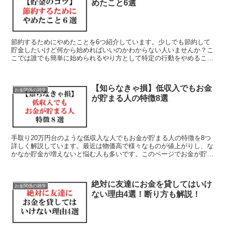
めたこと6選
節約するためにやめたことを6つ紹介しています。少しでも節約して
貯金したいけど何から始めればいいのかわからない人いませんか？こ
こでは誰でも簡単に始められるやり方として特定の行動をやめること
で節約になる方法を解説しています。これなら自分でもできそうと思
う方法があればぜひ参考にしてみてください。
【知らなきゃ損】低収入でもお金
お金関係の雑学
が貯まる人の特徴8選
手取り20万円台のような低収入な人でもお金が貯まる人の特徴を8つ
詳しく解説しています。最近は物価高で様々なものが値上がりし、な
かなか貯金が増えないと悩む人も多いです。このページでお金が貯ま
る行動や考え方を確認して実践してみてください。
絶対に友達にお金を貸してはいけ
お金関係の雑学
ない理由4選！断り方も解説！