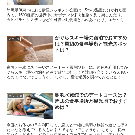
静岡県伊東市にある伊豆シャボテン公園は、5つの温室に分かれた園
内で、1500種類の世界中のサボテンや多肉植物を見て楽しんだり、
カピバラやリスザルなどの可愛い動物達とふれあったり、エサやり体
験が出来る人気スポットとなっています。 そんな伊...
かぐらスキー場の宿泊でおすすめ
スキー場
は？周辺の食事場所と観光スポッ
トは？
家族と一緒にスキーやスノーボード雪遊びをしに、連休を利用してか
ぐらスキー場へ宿泊も込みで遊びに行こうと計画を立てている人もい
るのではないでしょうか。 しかし、宿泊場所を調べてみるとたくさ
んありすぎてどこにしたらいいのかわからないですし、周...
鳥羽水族館でのデートコースは？
旅行・行楽
周辺の食事場所と観光地でおすす
めは？
今度のお休みの日を利用して、恋人と一緒に鳥羽水族館へ遊びに行き
たいなと考えている人もいるのではないでしょうか。 しかし、初め
て行くとなると、どのようなデートコースで行ったらいいのかわから