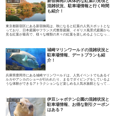
新宿御苑の具体的な紅葉の見頃と
旅行・行楽
混雑状況、駐車場情報と行く時間
も紹介！
東京都新宿区にある新宿御苑は、秋になると紅葉の人気スポットとな
っており、日本庭園やフランス式整形庭園、イギリス風景式庭園から
見る紅葉が最高で、様々な種類の木々の紅葉を楽しめるようになって
います。 今度の休日を利用して、新宿御苑に紅葉を見...
城崎マリンワールドの混雑状況と
旅行・行楽
駐車場情報、デートプランも紹
介！
兵庫県豊岡市にある城崎マリンワールドは、人気イベントでもあるイ
ルカやアシカのショーが行われたり、まるでダイビングをしているよ
うな体験ができるアトラクションなど楽しめる人気水族館となってい
ます。 そんな城崎マリンワールドに行きたいなと考え...
伊豆シャボテン公園の混雑状況と
旅行・行楽
駐車場情報、お得な割引クーポン
はある？