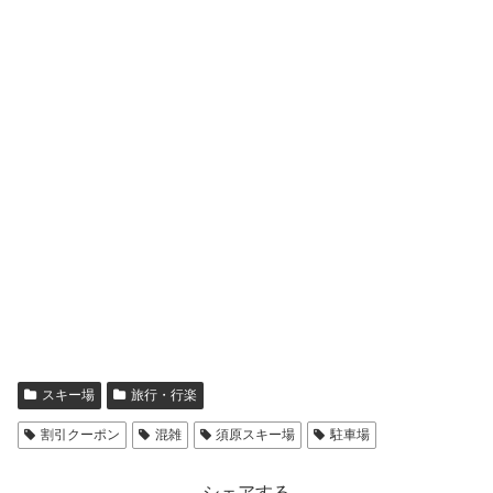
スキー場
旅行・行楽
割引クーポン
混雑
須原スキー場
駐車場
シェアする