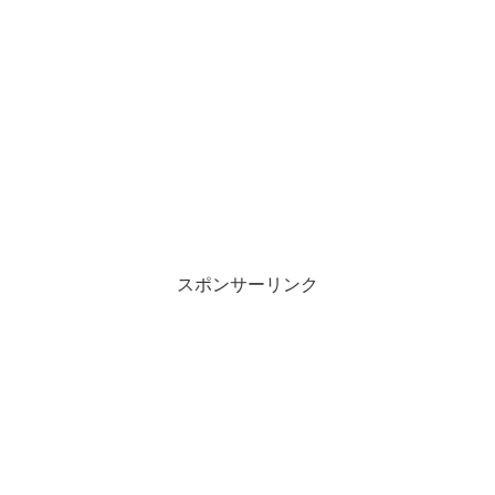
r
る
で
に
共
は
有
ク
(
リ
新
ッ
し
ク
い
し
ウ
て
ィ
く
ン
だ
ド
さ
ウ
い
で
(
開
新
き
し
ま
い
す
ウ
)
ィ
ン
スポンサーリンク
ド
ウ
で
開
き
ま
す
)