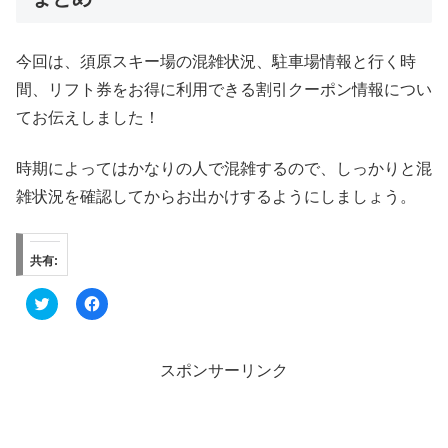
今回は、須原スキー場の混雑状況、駐車場情報と行く時
間、リフト券をお得に利用できる割引クーポン情報につい
てお伝えしました！
時期によってはかなりの人で混雑するので、しっかりと混
雑状況を確認してからお出かけするようにしましょう。
共有:
ク
F
リ
a
ッ
c
ク
e
し
b
て
o
スポンサーリンク
T
o
w
k
i
で
t
共
t
有
e
す