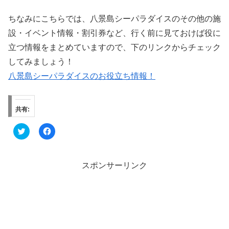
ちなみにこちらでは、八景島シーパラダイスのその他の施
設・イベント情報・割引券など、行く前に見ておけば役に
立つ情報をまとめていますので、下のリンクからチェック
してみましょう！
八景島シーパラダイスのお役立ち情報！
共有:
ク
F
リ
a
ッ
c
ク
e
し
b
て
o
スポンサーリンク
T
o
w
k
i
で
t
共
t
有
e
す
r
る
で
に
共
は