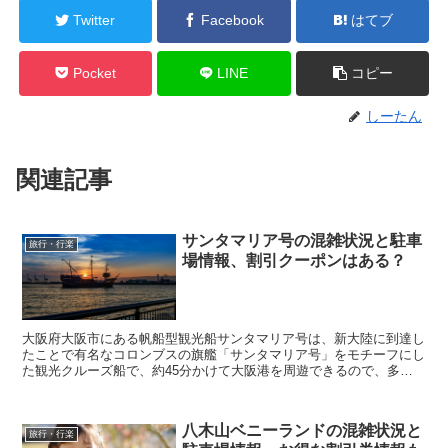
Twitter
Facebook
はてブ
Pocket
LINE
コピー
しーたん
関連記事
サンタマリア号の混雑状況と駐車
旅行・行楽
場情報、割引クーポンはある？
大阪府大阪市にある帆船型観光船サンタマリア号は、新大陸に到達し
たことで有名なコロンブスの旗艦「サンタマリア号」をモチーフにし
た観光クルーズ船で、約45分かけて大阪港を周遊できるので、多く
の人が利用する人気スポットとなっています。 そんな...
八木山ベニーランドの混雑状況と
旅行・行楽