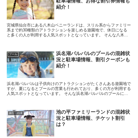
駐車場情報、お得な割引券情報も
紹介！
宮城県仙台市にある八木山ベニーランドは、スリル系からファミリー
系まで約30種類のアトラクションを楽しめる遊園地で、休日になる
と多くの人が利用する人気スポットとなっています。 そんな八木山
ベニーランドに行きたいなと考えていると思いますが、...
浜名湖パルパルのプールの混雑状
プール
況と駐車場情報、割引クーポンも
紹介！
浜名湖パルパルは子供向けのアトラクションがたくさんある遊園地で
すが、夏になるとプールの営業も行われており、多くの方が利用する
人気スポットとなっています。 そんな浜名湖パルパルのプールに行
きたいなと考えていると思いますが、実際に行こうとす...
池の平ファミリーランドの混雑状
旅行・行楽
況と駐車場情報、チケット割引
は？