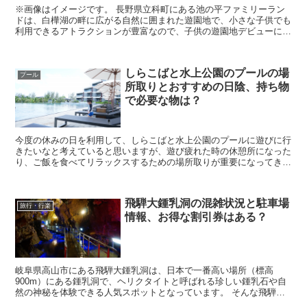
※画像はイメージです。 長野県立科町にある池の平ファミリーラン
ドは、白樺湖の畔に広がる自然に囲まれた遊園地で、小さな子供でも
利用できるアトラクションが豊富なので、子供の遊園地デビューに最
適な場所として人気を集めています。 そんな池の平フ...
しらこばと水上公園のプールの場
プール
所取りとおすすめの日陰、持ち物
で必要な物は？
今度の休みの日を利用して、しらこばと水上公園のプールに遊びに行
きたいなと考えていると思いますが、遊び疲れた時の休憩所になった
り、ご飯を食べてリラックスするための場所取りが重要になってきま
す。 場所取りするなら日陰の場所や有料席で過ごした...
飛騨大鍾乳洞の混雑状況と駐車場
旅行・行楽
情報、お得な割引券はある？
岐阜県高山市にある飛騨大鍾乳洞は、日本で一番高い場所（標高
900m）にある鍾乳洞で、ヘリクタイトと呼ばれる珍しい鍾乳石や自
然の神秘を体験できる人気スポットとなっています。 そんな飛騨大
鍾乳洞に行きたいなと考えていると思いますが、実際に行...