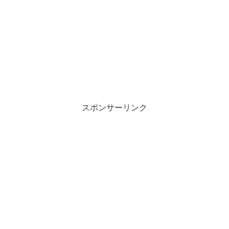
有
ク
(
リ
新
ッ
し
ク
い
し
ウ
て
ィ
く
ン
だ
ド
さ
ウ
い
で
(
開
新
き
し
ま
い
す
ウ
)
ィ
ン
スポンサーリンク
ド
ウ
で
開
き
ま
す
)