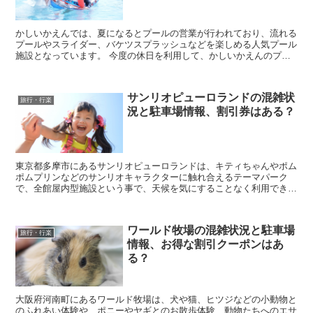
かしいかえんでは、夏になるとプールの営業が行われており、流れる
プールやスライダー、バケツスプラッシュなどを楽しめる人気プール
施設となっています。 今度の休日を利用して、かしいかえんのプー
ルに遊びに行きたいなと考えていると思いますが、実際...
サンリオピューロランドの混雑状
旅行・行楽
況と駐車場情報、割引券はある？
東京都多摩市にあるサンリオピューロランドは、キティちゃんやポム
ポムプリンなどのサンリオキャラクターに触れ合えるテーマパーク
で、全館屋内型施設という事で、天候を気にすることなく利用でき
る、子供連れの方に人気のある施設になっています。 そん...
ワールド牧場の混雑状況と駐車場
旅行・行楽
情報、お得な割引クーポンはあ
る？
大阪府河南町にあるワールド牧場は、犬や猫、ヒツジなどの小動物と
のふれあい体験や、ポニーやヤギとのお散歩体験、動物たちへのエサ