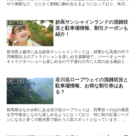
やり体験など、とにかく動物に触れ合えるようになっており、休日に
なると多くの家族連れで賑わう人気スポットとなっていま...
妙高サンシャインランドの混雑状
旅行・行楽
況と駐車場情報、割引クーポンも
紹介！
新潟県上越市にある妙高サンシャインランドは、緑豊かな高原の中で
20種類以上のアトラクションを楽しめる遊園地で、バーベキューや
キャラクターショーも楽しめるので子連れの方に人気のある施設とな
っています。 そんな妙高サンシャインランドに行きた...
谷川岳ロープウェイの混雑状況と
旅行・行楽
駐車場情報、お得な割引券はあ
る？
群馬県みなかみ町にある谷川岳ロープウェイは、四季折々の山の風景
を空中散歩しながら楽しめるようになっており、特に秋の紅葉シーズ
ンになると多くの観光客で賑わう人気スポットとなっています。 そ
んな谷川岳ロープウェイに行きたいなと考えていると思...