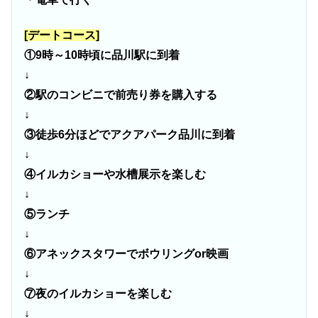
[デートコース]
①9時～10時頃に品川駅に到着
↓
②駅のコンビニで前売り券を購入する
↓
③徒歩6分ほどでアクアパーク品川に到着
↓
④イルカショーや水槽展示を楽しむ
↓
⑤ランチ
↓
⑥アネックスタワーでボウリングor映画
↓
⑦夜のイルカショーを楽しむ
↓