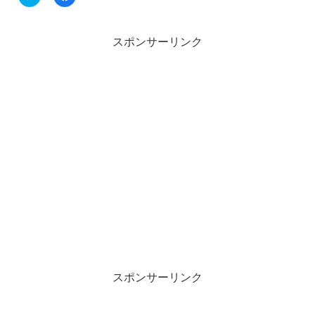
リ
a
ッ
c
ク
e
し
b
て
o
スポンサーリンク
T
o
w
k
i
で
t
共
t
有
e
す
r
る
で
に
共
は
有
ク
(
リ
新
ッ
し
ク
い
し
ウ
て
ィ
く
ン
だ
ド
さ
ウ
い
で
(
開
新
き
し
ま
い
す
ウ
)
ィ
ン
スポンサーリンク
ド
ウ
で
開