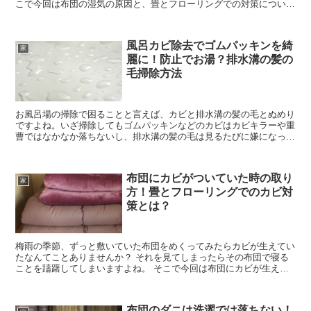
こで今回は布団の湿気の原因と、畳とフローリングでの対策について
お伝えします。
風呂カビ除去でゴムパッキンを綺
家
麗に！防止でお湯？排水溝の髪の
毛掃除方法
お風呂場の掃除で困ることと言えば、カビと排水溝の髪の毛とぬめり
ですよね。いざ掃除してもゴムパッキンなどのカビはカビキラーや重
曹ではなかなか落ちないし、排水溝の髪の毛は見るたびに嫌になって
きます。 そこで今回は、なかなか落とせないゴムパッキ...
布団にカビがついていた時の取り
家
方！畳とフローリングでのカビ対
策とは？
梅雨の季節、ずっと敷いていた布団をめくってみたらカビが生えてい
たなんてことありませんか？ それを見てしまったらその布団で寝る
ことを躊躇してしまいますよね。 そこで今回は布団にカビが生えて
いた時の取り方と、カビ対策を畳、フローリングの部屋...
布団のダニは洗濯では落ちない！