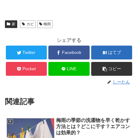
家
カビ
梅雨
シェアする
Twitter
Facebook
はてブ
Pocket
LINE
コピー
しーたん
関連記事
梅雨の季節の洗濯物を早く乾かす
家
方法とは？どこに干す？エアコン
は効果的？