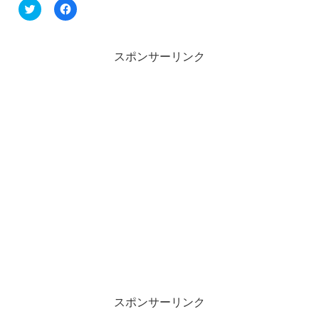
ク
F
リ
a
ッ
c
ク
e
し
b
て
o
スポンサーリンク
T
o
w
k
i
で
t
共
t
有
e
す
r
る
で
に
共
は
有
ク
(
リ
新
ッ
し
ク
い
し
ウ
て
ィ
く
ン
だ
ド
さ
ウ
い
で
(
開
新
き
し
ま
い
す
ウ
)
ィ
ン
スポンサーリンク
ド
ウ