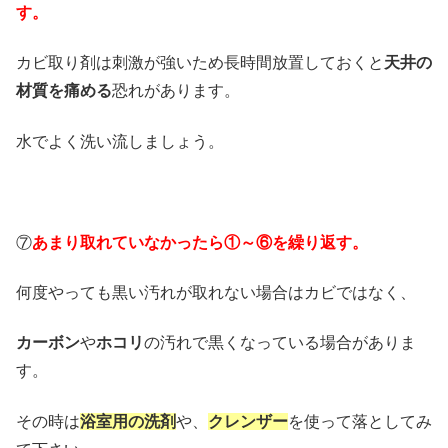
す。
カビ取り剤は刺激が強いため長時間放置しておくと
天井の
材質を痛める
恐れがあります。
水でよく洗い流しましょう。
⑦
あまり取れていなかったら①～⑥を繰り返す。
何度やっても黒い汚れが取れない場合はカビではなく、
カーボン
や
ホコリ
の汚れで黒くなっている場合がありま
す。
その時は
浴室用の洗剤
や、
クレンザー
を使って落としてみ