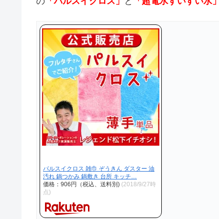
の
「パルスイクロス」
と
「超電水すいすい水
パルスイクロス 雑巾 ぞうきん ダスター 油
汚れ 鍋つかみ 鍋敷き 台所 キッチ…
価格：906円（税込、送料別)
(2018/9/27時
点)