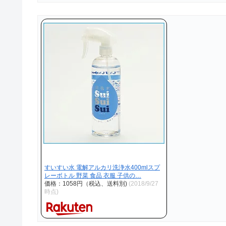
すいすい水 電解アルカリ洗浄水400mlスプ
レーボトル 野菜 食品 衣服 子供の…
価格：1058円（税込、送料別)
(2018/9/27
時点)