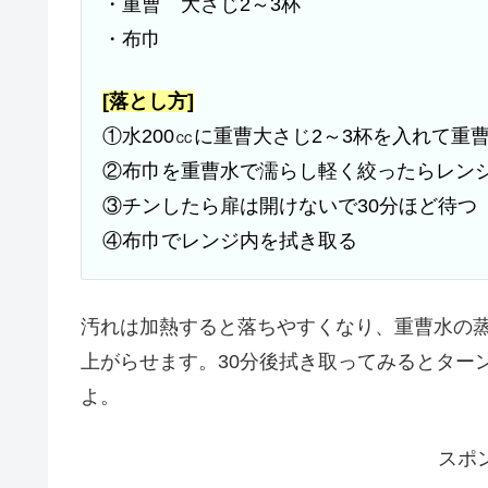
・重曹 大さじ2～3杯
・布巾
[落とし方]
①水200㏄に重曹大さじ2～3杯を入れて重
②布巾を重曹水で濡らし軽く絞ったらレンジ
③チンしたら扉は開けないで30分ほど待つ
④布巾でレンジ内を拭き取る
汚れは加熱すると落ちやすくなり、重曹水の
上がらせます。30分後拭き取ってみるとター
よ。
スポ