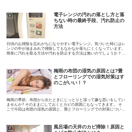
電子レンジの汚れの落とし方と落
家
ちない時の最終手段、汚れ防止の
方法
日頃のお掃除を忘れがちになりやすい電子レンジ。気づいた時にはレ
ンジの中が油まみれで掃除してもなかなか落ちにくくなっています。
簡単に汚れを取る方法や汚れを防止する方法は無いのでしょうか？
そこで今回は、家の中にあるもので電子レンジの汚れを落...
梅雨の布団の湿気の原因とは?畳
家
とフローリングでの湿気対策はす
のこがいい！？
梅雨の季節、布団から出たときにじっとりと湿って嫌な思いをしてい
ませんか? そのままにしておくとカビの原因にもなってきます。 そ
こで今回は布団の湿気の原因と、畳とフローリングでの対策について
お伝えします。
風呂場の天井のカビ掃除！原因と
家