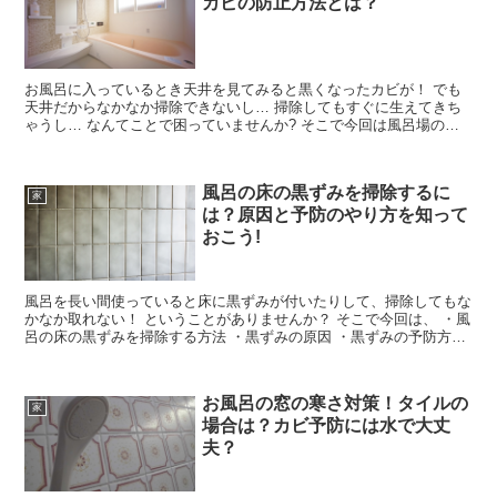
カビの防止方法とは？
お風呂に入っているとき天井を見てみると黒くなったカビが！ でも
天井だからなかなか掃除できないし… 掃除してもすぐに生えてきち
ゃうし… なんてことで困っていませんか? そこで今回は風呂場の天
井のカビの掃除の仕方と、カビの原因、カビの防...
風呂の床の黒ずみを掃除するに
家
は？原因と予防のやり方を知って
おこう!
風呂を長い間使っていると床に黒ずみが付いたりして、掃除してもな
かなか取れない！ ということがありませんか？ そこで今回は、 ・風
呂の床の黒ずみを掃除する方法 ・黒ずみの原因 ・黒ずみの予防方法
についてお伝えします。
お風呂の窓の寒さ対策！タイルの
家
場合は？カビ予防には水で大丈
夫？