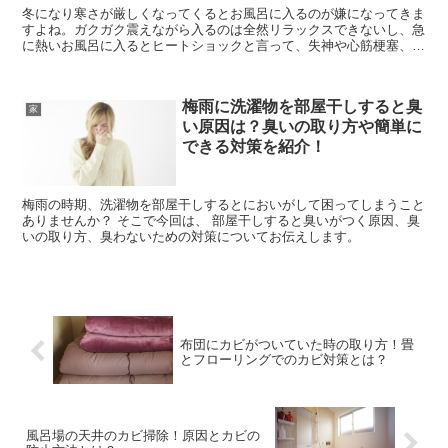
冬になり寒さが厳しくなってくるとお風呂に入るのが嫌になってきま
すよね。ガクガク震えながら入るのは全然リラックスできないし、急
に熱いお風呂に入るとヒートショックと言って、失神や心筋梗塞、不
整脈、脳梗塞なども引き起こしてしまう場合があります。で...
梅雨に洗濯物を部屋干しすると臭
家
い原因は？臭いの取り方や簡単に
できる対策を紹介！
梅雨の時期、洗濯物を部屋干しするとにおいがして困ってしまうこと
ありませんか？ そこで今回は、 部屋干しすると臭いがつく原因、臭
いの取り方、臭わないための対策についてお伝えします。
布団にカビがついていた時の取り方！畳
とフローリングでのカビ対策とは？
風呂場の天井のカビ掃除！原因とカビの