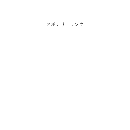
で
(
開
新
き
し
ま
い
す
ウ
)
ィ
ン
スポンサーリンク
ド
ウ
で
開
き
ま
す
)