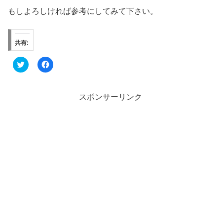
もしよろしければ参考にしてみて下さい。
共有:
ク
F
リ
a
ッ
c
ク
e
し
b
て
o
スポンサーリンク
T
o
w
k
i
で
t
共
t
有
e
す
r
る
で
に
共
は
有
ク
(
リ
新
ッ
し
ク
い
し
ウ
て
ィ
く
ン
だ
ド
さ
ウ
い