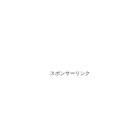
共
は
有
ク
(
リ
新
ッ
し
ク
い
し
ウ
て
ィ
く
ン
だ
ド
さ
ウ
い
で
(
開
新
き
し
ま
い
す
ウ
)
ィ
ン
スポンサーリンク
ド
ウ
で
開
き
ま
す
)