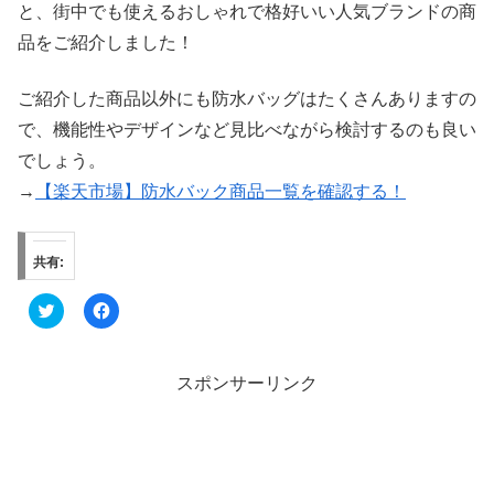
と、街中でも使えるおしゃれで格好いい人気ブランドの商
品をご紹介しました！
ご紹介した商品以外にも防水バッグはたくさんありますの
で、機能性やデザインなど見比べながら検討するのも良い
でしょう。
→
【楽天市場】防水バック商品一覧を確認する！
共有:
ク
F
リ
a
ッ
c
ク
e
し
b
て
o
スポンサーリンク
T
o
w
k
i
で
t
共
t
有
e
す
r
る
で
に