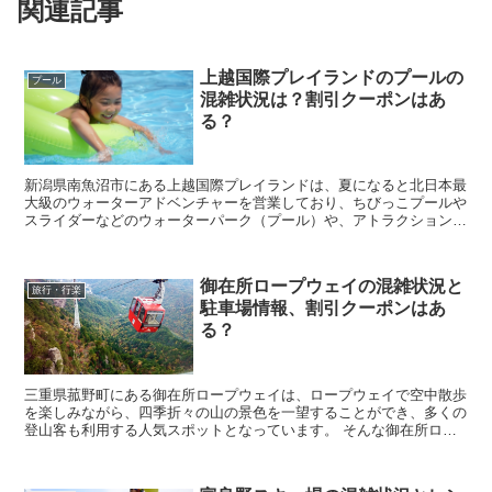
関連記事
上越国際プレイランドのプールの
プール
混雑状況は？割引クーポンはあ
る？
新潟県南魚沼市にある上越国際プレイランドは、夏になると北日本最
大級のウォーターアドベンチャーを営業しており、ちびっこプールや
スライダーなどのウォーターパーク（プール）や、アトラクションも
楽しめる遊園地となっています。 そんな上越国際プレ...
御在所ロープウェイの混雑状況と
旅行・行楽
駐車場情報、割引クーポンはあ
る？
三重県菰野町にある御在所ロープウェイは、ロープウェイで空中散歩
を楽しみながら、四季折々の山の景色を一望することができ、多くの
登山客も利用する人気スポットとなっています。 そんな御在所ロー
プウェイに行きたいなと考えていると思いますが、実際...