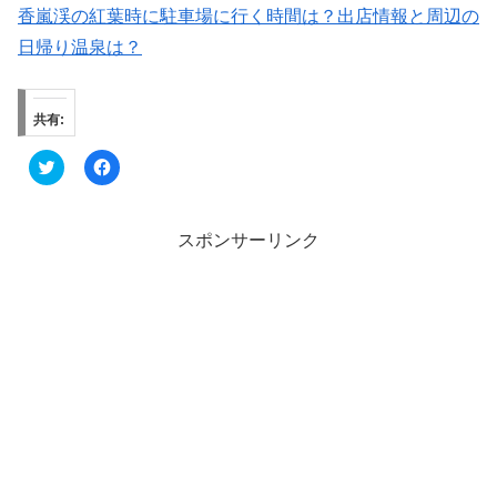
香嵐渓の紅葉時に駐車場に行く時間は？出店情報と周辺の
日帰り温泉は？
共有:
ク
F
リ
a
ッ
c
ク
e
し
b
て
o
スポンサーリンク
T
o
w
k
i
で
t
共
t
有
e
す
r
る
で
に
共
は
有
ク
(
リ
新
ッ
し
ク
い
し
ウ
て
ィ
く
ン
だ
ド
さ