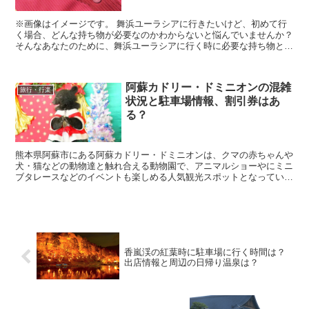
※画像はイメージです。 舞浜ユーラシアに行きたいけど、初めて行
く場合、どんな持ち物が必要なのかわからないと悩んでいませんか？
そんなあなたのために、舞浜ユーラシアに行く時に必要な持ち物と、
赤ちゃん連れやデートでも安心して楽しめるのかとい...
阿蘇カドリー・ドミニオンの混雑
旅行・行楽
状況と駐車場情報、割引券はあ
る？
熊本県阿蘇市にある阿蘇カドリー・ドミニオンは、クマの赤ちゃんや
犬・猫などの動物達と触れ合える動物園で、アニマルショーやにミニ
ブタレースなどのイベントも楽しめる人気観光スポットとなっていま
す。 そんな阿蘇カドリー・ドミニオンに行きたいなと...
香嵐渓の紅葉時に駐車場に行く時間は？
出店情報と周辺の日帰り温泉は？