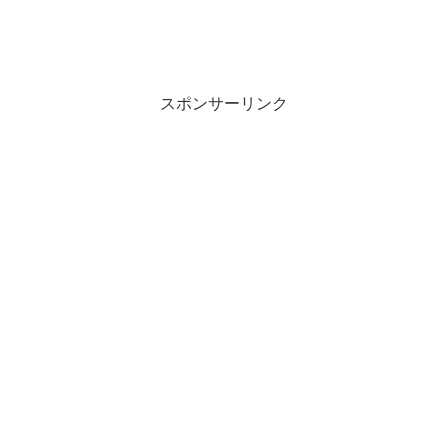
ウ
い
で
(
開
新
き
し
ま
い
す
ウ
)
ィ
ン
スポンサーリンク
ド
ウ
で
開
き
ま
す
)