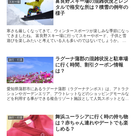
富良野スキー場の混雑状況とレン
スキー場
タルで格安な所は？積雪の例年の
様子
寒さも厳しくなってきて、ウィンタースポーツが楽しみな季節になっ
てきましたね。 富良野スキー場に行ってスキーやボード、子供と雪
遊びを楽しみたいと考えている人も多いのではないでしょうか。 し
かし、富良野スキー場の混雑状況や、レンタルで安い所、...
ラグーナ蒲郡の混雑状況と駐車場
旅行・行楽
に行く時間、割引クーポン情報
は？
愛知県蒲郡市にあるラグーナ蒲郡（ラグーナテンボス）は、アトラク
ションやガーデンエリア、アウトレットなどのショッピングモールな
どを利用する事ができる複合リゾート施設として人気スポットとなっ
ています。 そんなラグーナ蒲郡に行きたいなと考えて...
舞浜ユーラシアに行く時の持ち物
旅行・行楽
は？赤ちゃん連れやデートでも楽
しめる？