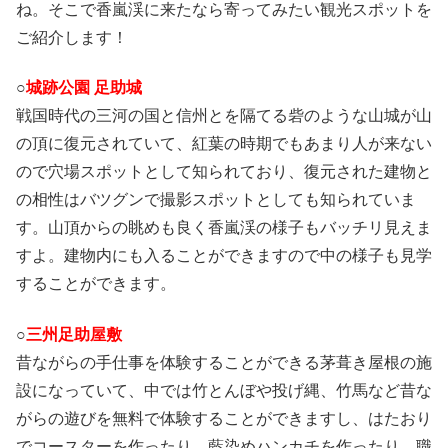
ね。そこで香嵐渓に来たなら寄ってみたい観光スポットを
ご紹介します！
○
城跡公園 足助城
戦国時代の三河の国と信州とを隔てる砦のような山城が山
の頂に復元されていて、紅葉の時期でもあまり人が来ない
ので穴場スポットとして知られており、復元された建物と
の相性はバツグンで撮影スポットとしても知られていま
す。山頂からの眺めも良く香嵐渓の様子もバッチリ見えま
すよ。建物内にも入ることができますので中の様子も見学
することができます。
○
三州足助屋敷
昔ながらの手仕事を体験することができる茅葺き屋根の施
設になっていて、中では竹とんぼや投げ縄、竹馬など昔な
がらの遊びを無料で体験することができますし、はたおり
でコースターを作ったり、藍染めハンカチを作ったり、職