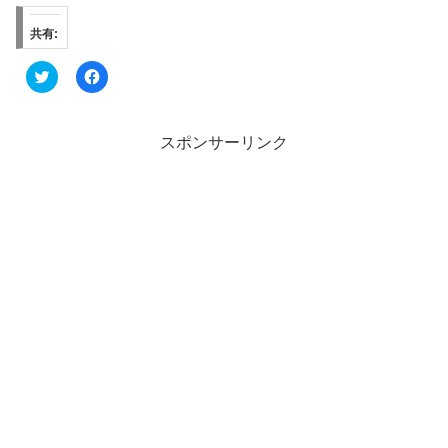
共有:
ク
F
リ
a
ッ
c
ク
e
し
b
て
o
スポンサーリンク
T
o
w
k
i
で
t
共
t
有
e
す
r
る
で
に
共
は
有
ク
(
リ
新
ッ
し
ク
い
し
ウ
て
ィ
く
ン
だ
ド
さ
ウ
い
で
(
開
新
き
し
ま
い