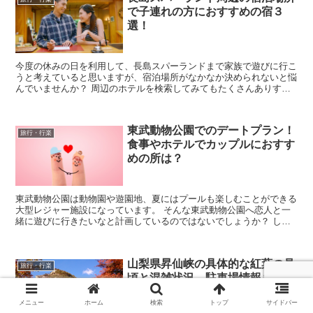
で子連れの方におすすめの宿３
選！
今度の休みの日を利用して、長島スパーランドまで家族で遊びに行こ
うと考えていると思いますが、宿泊場所がなかなか決められないと悩
んでいませんか？ 周辺のホテルを検索してみてもたくさんありすぎ
るので、どのホテルを選んだら間違い無いのかよくわか...
東武動物公園でのデートプラン！
旅行・行楽
食事やホテルでカップルにおすす
めの所は？
東武動物公園は動物園や遊園地、夏にはプールも楽しむことができる
大型レジャー施設になっています。 そんな東武動物公園へ恋人と一
緒に遊びに行きたいなと計画しているのではないでしょうか？ しか
し、初めて行くとなると園内の様子がわからないので...
山梨県昇仙峡の具体的な紅葉の見
旅行・行楽
頃と混雑状況、駐車場情報もご紹
介！
メニュー
ホーム
検索
トップ
サイドバー