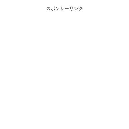
す
ウ
)
ィ
ン
スポンサーリンク
ド
ウ
で
開
き
ま
す
)