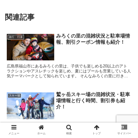
関連記事
みろくの里の混雑状況と駐車場情
旅行・行楽
報、割引クーポン情報も紹介！
広島県福山市にあるみろくの里は、子供でも楽しめる20以上のアト
ラクションやアスレチックを楽しめ、夏にはプールも営業している人
気テーマパークとして知られています。 そんなみろくの里に行きた
いなと考えていると思いますが、実際に行こうとすると...
鷲ヶ岳スキー場の混雑状況・駐車
スキー場
場情報と行く時間、割引券も紹
介！
今度の休日を利用して、岐阜県郡上市にある鷲ヶ岳スキー場に行きた
いなと考えていると思いますが、実際に行こうとすると混雑状況や駐
メニュー
ホーム
検索
トップ
サイドバー
車場情報が気になりますし、リフト券の料金を見てみると高いなぁと