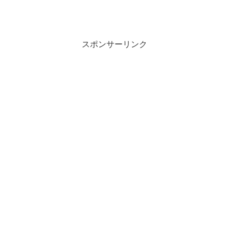
で
(
開
新
き
し
ま
い
す
ウ
)
ィ
ン
スポンサーリンク
ド
ウ
で
開
き
ま
す
)