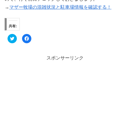
→
マザー牧場の混雑状況と駐車場情報を確認する！
共有:
ク
F
リ
a
ッ
c
ク
e
し
b
て
o
スポンサーリンク
T
o
w
k
i
で
t
共
t
有
e
す
r
る
で
に
共
は
有
ク
(
リ
新
ッ
し
ク
い
し
ウ
て
ィ
く
ン
だ
ド
さ
ウ
い