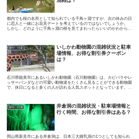
混雑は？
都内でも桜の名所として知られている千鳥ヶ淵ですが、次の休みの日
に恋人と一緒にお花見デートを考えているのではないでしょうか。
しかし、どのように千鳥ヶ淵の桜を見てまわったらいいのかわからな
かったり、おすすめの桜の撮影スポットや、ボートの混雑...
いしかわ動物園の混雑状況と駐車
旅行・行楽
場情報、お得な割引券クーポン
は？
石川県能美市にあるいしかわ動物園（石川動物園）は、カピバラやレ
ッサーパンダなどの可愛い動物達をたくさん見ることができる動物園
で、休日になると多くの人が訪れる人気スポットとなっています。
そんな石川動物園に行きたいなと考えていると思います...
井倉洞の混雑状況・駐車場情報と
旅行・行楽
行く時間、お得な割引券はある？
岡山県新見市にある井倉洞は、日本三大鍾乳洞の1つとしても知られ