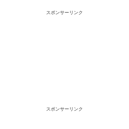
ッ
c
ク
e
し
b
て
o
スポンサーリンク
T
o
w
k
i
で
t
共
t
有
e
す
r
る
で
に
共
は
有
ク
(
リ
新
ッ
し
ク
い
し
ウ
て
ィ
く
ン
だ
ド
さ
ウ
い
で
(
開
新
き
し
ま
い
す
ウ
)
ィ
ン
スポンサーリンク
ド
ウ
で
開
き