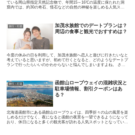
ている岡山県指定天然記念物で、年間15～16℃の温度に保たれた洞
窟内では、約30の奇石、怪石などの自然の神秘を楽しめる人気スポ
ットとなっています。 そんな井倉洞に行きたいなと...
加茂水族館でのデートプランは？
旅行・行楽
周辺の食事と観光でおすすめは？
今度の休みの日を利用して、加茂水族館へ恋人と遊びに行きたいなと
考えていると思いますが、初めて行くとなると、どのようなデートプ
ランで行ったらいいのかわからないと悩んでしまいますよね。 さら
に周辺の食事場所や観光スポットなどもわからないので...
函館山ロープウェイの混雑状況と
旅行・行楽
駐車場情報、割引クーポンはあ
る？
北海道函館市にある函館山ロープウェイは、四季折々の山の風景を楽
しめるだけでなく、夜になると函館の夜景を一望できるようになって
おり、休日になると多くの観光客が訪れる人気スポットとなっていま
す。 そんな函館山ロープウェイに行きたいなと考えて...