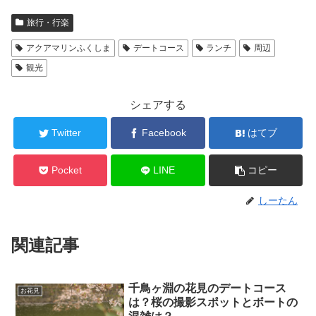
旅行・行楽
アクアマリンふくしま
デートコース
ランチ
周辺
観光
シェアする
Twitter
Facebook
はてブ
Pocket
LINE
コピー
しーたん
関連記事
千鳥ヶ淵の花見のデートコース
お花見
は？桜の撮影スポットとボートの