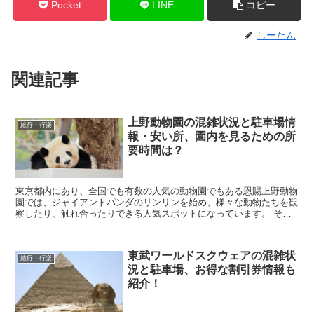
Pocket
LINE
コピー
しーたん
関連記事
上野動物園の混雑状況と駐車場情
旅行・行楽
報・安い所、園内を見るための所
要時間は？
東京都内にあり、全国でも有数の人気の動物園でもある恩賜上野動物
園では、ジャイアントパンダのリンリンを始め、様々な動物たちを観
察したり、触れ合ったりできる人気スポットになっています。 そん
な上野動物園に行きたいと考えていると思いますが、実...
東武ワールドスクウェアの混雑状
旅行・行楽
況と駐車場、お得な割引券情報も
紹介！