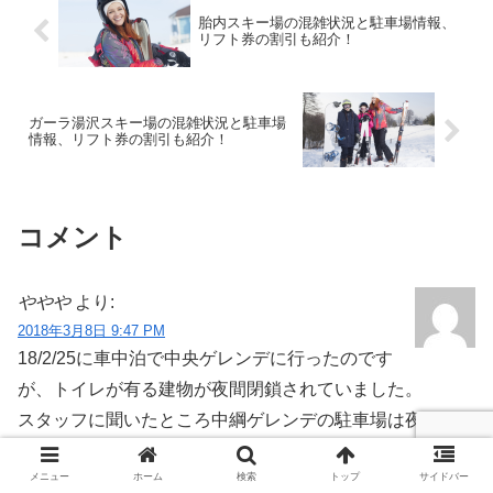
胎内スキー場の混雑状況と駐車場情報、
リフト券の割引も紹介！
ガーラ湯沢スキー場の混雑状況と駐車場
情報、リフト券の割引も紹介！
コメント
ややや
より:
2018年3月8日 9:47 PM
18/2/25に車中泊で中央ゲレンデに行ったのです
が、トイレが有る建物が夜間閉鎖されていました。
スタッフに聞いたところ中綱ゲレンデの駐車場は夜間でも
トイレが使えるそうなので、そちらで車中泊すべきと思い
メニュー
ホーム
検索
トップ
サイドバー
ます。