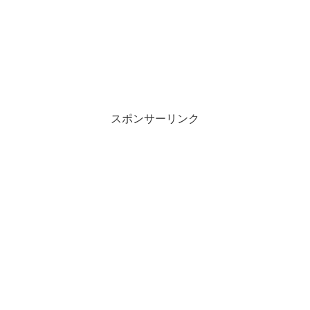
し
ク
い
し
ウ
て
ィ
く
ン
だ
ド
さ
ウ
い
で
(
開
新
き
し
ま
い
す
ウ
)
ィ
ン
スポンサーリンク
ド
ウ
で
開
き
ま
す
)