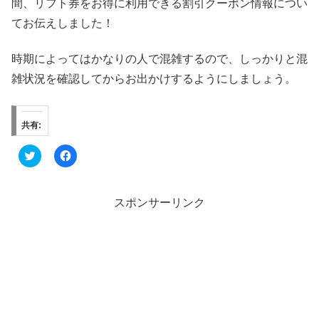
間、リフト券をお得に利用できる割引クーポン情報につい
てお伝えしました！
時期によってはかなりの人で混雑するので、しっかりと混
雑状況を確認してからお出かけするようにしましょう。
共有:
ク
F
リ
a
ッ
c
ク
e
し
b
て
o
スポンサーリンク
T
o
w
k
i
で
t
共
t
有
e
す
r
る
で
に
共
は
有
ク
(
リ
新
ッ