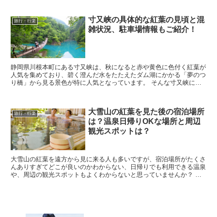
寸又峡の具体的な紅葉の見頃と混
旅行・行楽
雑状況、駐車場情報もご紹介！
静岡県川根本町にある寸又峡は、秋になると赤や黄色に色付く紅葉が
人気を集めており、碧く澄んだ水をたたえたダム湖にかかる「夢のつ
り橋」から見る景色が特に人気となっています。 そんな寸又峡に紅
葉を見に行きたいなと考えていると思いますが、実際に...
大雪山の紅葉を見た後の宿泊場所
旅行・行楽
は？温泉日帰りOKな場所と周辺
観光スポットは？
大雪山の紅葉を遠方から見に来る人も多いですが、宿泊場所がたくさ
んありすぎてどこが良いのかわからない、日帰りでも利用できる温泉
や、周辺の観光スポットもよくわからないと思っていませんか？ そ
こで今回は、大雪山の紅葉を見た後に泊まりたい宿泊場所...