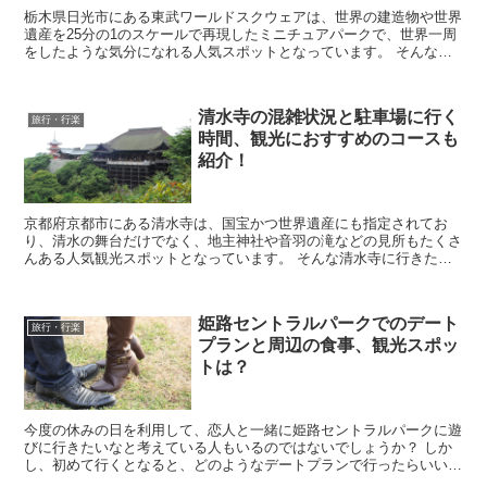
栃木県日光市にある東武ワールドスクウェアは、世界の建造物や世界
遺産を25分の1のスケールで再現したミニチュアパークで、世界一周
をしたような気分になれる人気スポットとなっています。 そんな東
武ワールドスクウェアに行きたいなと考えていると思...
清水寺の混雑状況と駐車場に行く
旅行・行楽
時間、観光におすすめのコースも
紹介！
京都府京都市にある清水寺は、国宝かつ世界遺産にも指定されてお
り、清水の舞台だけでなく、地主神社や音羽の滝などの見所もたくさ
んある人気観光スポットとなっています。 そんな清水寺に行きたい
なと考えていると思いますが、実際に行こうとすると混雑...
姫路セントラルパークでのデート
旅行・行楽
プランと周辺の食事、観光スポッ
トは？
今度の休みの日を利用して、恋人と一緒に姫路セントラルパークに遊
びに行きたいなと考えている人もいるのではないでしょうか？ しか
し、初めて行くとなると、どのようなデートプランで行ったらいいの
かわからないですし、周辺にある食事場所や、その後に...