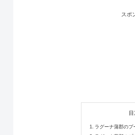
スポ
目
ラグーナ蒲郡のプ