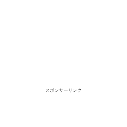
w
k
i
で
t
共
t
有
e
す
r
る
で
に
共
は
有
ク
(
リ
新
ッ
し
ク
い
し
ウ
て
ィ
く
ン
だ
ド
さ
ウ
い
で
(
開
新
き
し
ま
い
す
ウ
)
ィ
ン
スポンサーリンク
ド
ウ
で
開
き
ま
す
)