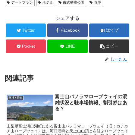
デートプラン
ホテル
東武動物公園
食事
シェアする
Twitter
Facebook
はてブ
Pocket
LINE
コピー
しーたん
関連記事
富士山パノラマロープウェイの混
旅行・行楽
雑状況と駐車場情報、割引券はあ
る？
山梨県富士河口湖町にある富士山パノラマロープウェイ（旧：カチカ
チ山ロープウェイ）は、河口湖畔と天上山山頂とを結ぶロープウェイ