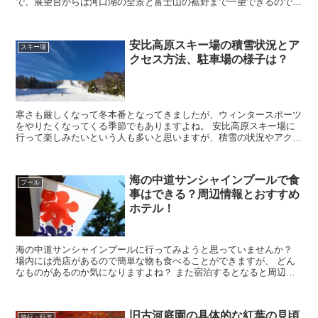
で、展望台からは河口湖の全景と富士山の裾野まで一望できるので、
多くの人が利用する人気スポットとなっています。 そ...
安比高原スキー場の積雪状況とア
スキー場
クセス方法、駐車場の様子は？
寒さも厳しくなって冬本番となってきましたが、ウィンタースポーツ
をやりたくなってくる季節でもありますよね。 安比高原スキー場に
行って楽しみたいという人も多いと思いますが、積雪の状況やアクセ
ス方法、駐車場の様子などがよくわからないと悩んでいませ...
海の中道サンシャインプールで食
プール
事はできる？周辺情報とおすすめ
ホテル！
海の中道サンシャインプールに行ってみようと思っていませんか？
場内には売店があるので簡単な物も食べることができますが、 どん
なものがあるのか気になりますよね？ また宿泊するとなると周辺の
食事場所やホテルも気になるところです。 そこで...
旧古河庭園の具体的な紅葉の見頃
旅行・行楽