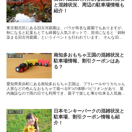
と混雑状況、周辺の駐車場情報も
紹介！
東京都北区にある旧古河庭園は、バラが有名な庭園でもありますが、
秋になると紅葉もとても綺麗な人気スポットで、見頃になると「錦秋
染まる旧古河庭園」というイベントも行われています。 そんな旧古
河庭園の紅葉を見に行きたいなと考えていると思います...
南知多おもちゃ王国の混雑状況と
旅行・行楽
駐車場情報、割引クーポンはあ
る？
愛知県美浜町にある南知多おもちゃ王国は、プラレールやリカちゃん
人形などの色んなおもちゃで遊べる9つの体験パビリオンがあり、屋
内施設なので雨の日でも利用でき、親子で楽しむ事が出来る人気施設
となっています。 そんな南知多おもちゃ王国に行きた...
日本モンキーパークの混雑状況と
旅行・行楽
駐車場、割引クーポン情報も紹
介！