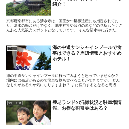
紹介！
京都府京都市にある清水寺は、国宝かつ世界遺産にも指定されてお
り、清水の舞台だけでなく、地主神社や音羽の滝などの見所もたくさ
んある人気観光スポットとなっています。 そんな清水寺に行きたい
なと考えていると思いますが、実際に行こうとすると混雑...
海の中道サンシャインプールで食
プール
事はできる？周辺情報とおすすめ
ホテル！
海の中道サンシャインプールに行ってみようと思っていませんか？
場内には売店があるので簡単な物も食べることができますが、 どん
なものがあるのか気になりますよね？ また宿泊するとなると周辺の
食事場所やホテルも気になるところです。 そこで...
養老ランドの混雑状況と駐車場情
旅行・行楽
報、お得な割引券はある？