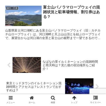
富士山パノラマロープウェイの混
旅行・行楽
雑状況と駐車場情報、割引券はあ
る？
山梨県富士河口湖町にある富士山パノラマロープウェイ（旧：カチカ
チ山ロープウェイ）は、河口湖畔と天上山山頂とを結ぶロープウェイ
で、展望台からは河口湖の全景と富士山の裾野まで一望できるので、
多くの人が利用する人気スポットとなっています。 そ...
なばなの里イルミネーションの混雑時間
と雨天時は？見た後の宿泊場所もご紹
介！
東京ミッドタウンのイルミネーション混
雑時間とアクセスは？レストランでおす
すめは？
メニュー
ホーム
検索
トップ
サイドバー