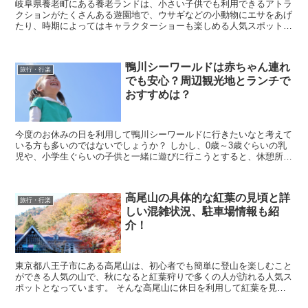
岐阜県養老町にある養老ランドは、小さい子供でも利用できるアトラ
クションがたくさんある遊園地で、ウサギなどの小動物にエサをあげ
たり、時期によってはキャラクターショーも楽しめる人気スポットと
なっています。 そんな養老ランドに行きたいなと考え...
鴨川シーワールドは赤ちゃん連れ
旅行・行楽
でも安心？周辺観光地とランチで
おすすめは？
今度のお休みの日を利用して鴨川シーワールドに行きたいなと考えて
いる方も多いのではないでしょうか？ しかし、0歳～3歳ぐらいの乳
児や、小学生ぐらいの子供と一緒に遊びに行こうとすると、休憩所や
授乳室などの設備が整っているのか気になりますし、...
高尾山の具体的な紅葉の見頃と詳
旅行・行楽
しい混雑状況、駐車場情報も紹
介！
東京都八王子市にある高尾山は、初心者でも簡単に登山を楽しむこと
ができる人気の山で、秋になると紅葉狩りで多くの人が訪れる人気ス
ポットとなっています。 そんな高尾山に休日を利用して紅葉を見に
行きたいなと考えていると思いますが、実際に行こうと...