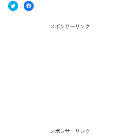
ク
F
リ
a
ッ
c
ク
e
し
b
て
o
スポンサーリンク
T
o
w
k
i
で
t
共
t
有
e
す
r
る
で
に
共
は
有
ク
(
リ
新
ッ
し
ク
い
し
ウ
て
ィ
く
ン
だ
ド
さ
ウ
い
で
(
開
新
き
し
ま
い
す
ウ
)
ィ
ン
スポンサーリンク
ド
ウ