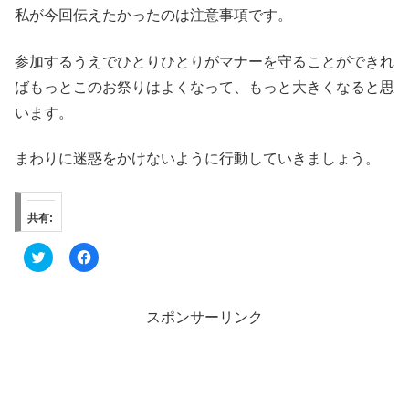
私が今回伝えたかったのは注意事項です。
参加するうえでひとりひとりがマナーを守ることができれ
ばもっとこのお祭りはよくなって、もっと大きくなると思
います。
まわりに迷惑をかけないように行動していきましょう。
共有:
ク
F
リ
a
ッ
c
ク
e
し
b
て
o
スポンサーリンク
T
o
w
k
i
で
t
共
t
有
e
す
r
る
で
に