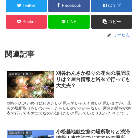
Twitter
Facebook
はてブ
Pocket
LINE
コピー
しーたん
関連記事
刈谷わんさか祭りの花火の場所取
花火大会・お祭り
りは？屋台情報と浴衣で行っても
大丈夫？
刈谷わんさか祭りに行きたいと思っている人も多いと思いますが、花
火の場所取りをいつからしたらいいのかわからない、屋台の情報や浴
衣で行っても大丈夫なのか知りたいと思っていませんか？ そこで今
回は、刈谷わんさか祭りの花火の場所取り時間と、屋台情...
小松基地航空祭の場所取りと渋滞
花火大会・お祭り
情報！車中泊でおすすめの場所