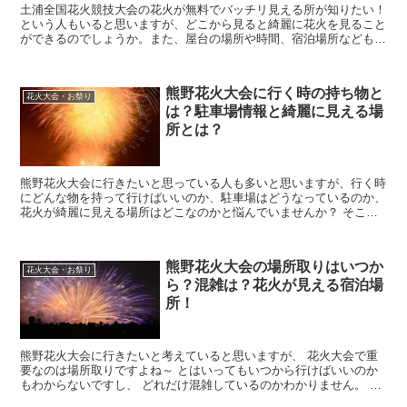
土浦全国花火競技大会の花火が無料でバッチリ見える所が知りたい！
という人もいると思いますが、どこから見ると綺麗に花火を見ること
ができるのでしょうか。また、屋台の場所や時間、宿泊場所なども探
している方もいるのではないでしょうか？ そこで今回は...
熊野花火大会に行く時の持ち物と
花火大会・お祭り
は？駐車場情報と綺麗に見える場
所とは？
熊野花火大会に行きたいと思っている人も多いと思いますが、行く時
にどんな物を持って行けばいいのか、駐車場はどうなっているのか、
花火が綺麗に見える場所はどこなのかと悩んでいませんか？ そこで
今回は、熊野花火大会に行く時の持ち物と、駐車場情報、...
熊野花火大会の場所取りはいつか
花火大会・お祭り
ら？混雑は？花火が見える宿泊場
所！
熊野花火大会に行きたいと考えていると思いますが、 花火大会で重
要なのは場所取りですよね～ とはいってもいつから行けばいいのか
もわからないですし、 どれだけ混雑しているのかわかりません。 遠
方から見に来るとなるとなおさら予定も立てられ...