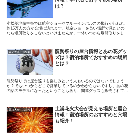
は？
小松基地航空祭では航空ショーやブルーインパルスの飛行が行われ、
約15万人の方が会場に訪れます。航空ショーを良い場所で見たいの
なら場所取りをしないといけませんが、一体いつから場所取りをした
らいいのか、また、車で行く時の渋滞情報や車中泊ができる...
龍勢祭りの屋台情報とあの花グッ
花火大会・お祭り
ズは？宿泊場所でおすすめの場所
とは？
龍勢祭りでは屋台巡りも楽しみという人もいるのではないでしょう
か？でもいつからどこで営業しているのかわからないですし、あの花
の話のモデルになったということもあり、関連グッズも販売されてい
ますがどのような物があるのでしょうか？また、遠方から来ら...
土浦花火大会が見える場所と屋台
花火大会・お祭り
情報！宿泊場所のおすすめと穴場
も紹介！