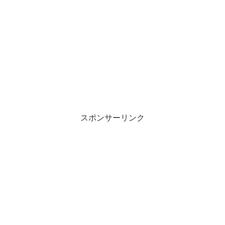
共
は
有
ク
(
リ
新
ッ
し
ク
い
し
ウ
て
ィ
く
ン
だ
ド
さ
ウ
い
で
(
開
新
き
し
ま
い
す
ウ
)
ィ
ン
スポンサーリンク
ド
ウ
で
開
き
ま
す
)