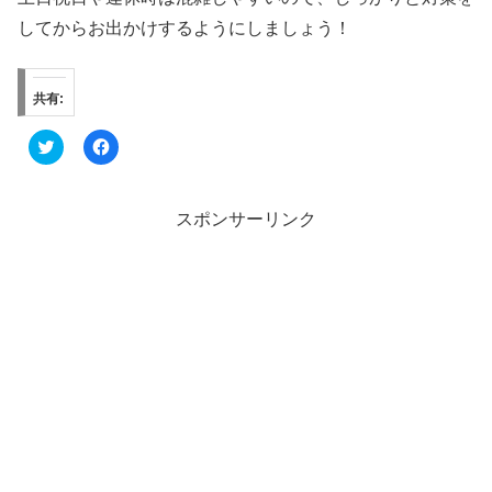
してからお出かけするようにしましょう！
共有:
ク
F
リ
a
ッ
c
ク
e
し
b
て
o
スポンサーリンク
T
o
w
k
i
で
t
共
t
有
e
す
r
る
で
に
共
は
有
ク
(
リ
新
ッ
し
ク
い
し
ウ
て
ィ
く
ン
だ
ド
さ
ウ
い