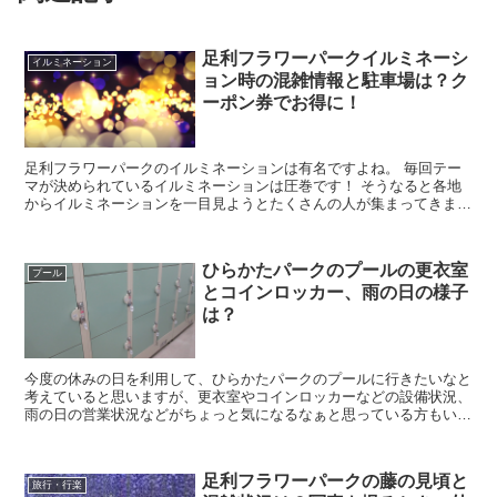
足利フラワーパークイルミネーシ
イルミネーション
ョン時の混雑情報と駐車場は？ク
ーポン券でお得に！
足利フラワーパークのイルミネーションは有名ですよね。 毎回テー
マが決められているイルミネーションは圧巻です！ そうなると各地
からイルミネーションを一目見ようとたくさんの人が集まってきます
ので、 大変混雑してしまいます。 そこで今回は...
ひらかたパークのプールの更衣室
プール
とコインロッカー、雨の日の様子
は？
今度の休みの日を利用して、ひらかたパークのプールに行きたいなと
考えていると思いますが、更衣室やコインロッカーなどの設備状況、
雨の日の営業状況などがちょっと気になるなぁと思っている方もいる
のではないでしょうか？ そこで今回は、ひらかたパー...
足利フラワーパークの藤の見頃と
旅行・行楽