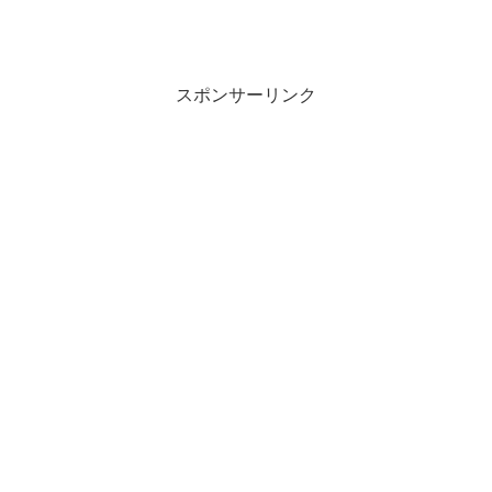
で
(
開
新
き
し
ま
い
す
ウ
)
ィ
ン
スポンサーリンク
ド
ウ
で
開
き
ま
す
)