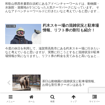
和歌山県西牟婁郡白浜町にあるアドベンチャーワールドは、動物園・
水族館・遊園地が1つになった人気テーマパークになっています。 そ
んなアドベンチャーワールドに行きたいなと考えていると思います
が、実際に行こうとすると混雑する時期・時間帯や駐車...
朽木スキー場の混雑状況と駐車場
スキー場
情報、リフト券の割引も紹介！
今度の休日を利用して、滋賀県高島市にある朽木スキー場に行きたい
なと考えていると思いますが、実際に行こうとすると混雑状況や駐車
場情報が気になりますし、リフト券の料金を見てみると高いなぁと思
ってしまいますよね。 そこで今回は、朽木スキー場の...
茶臼山動物園の混雑状況と駐車場情報、
お得な割引券クーポンはある？
メニュー
ホーム
検索
トップ
サイドバー
福岡市動植物園の混雑状況と駐車場情