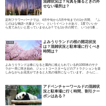
混雑状況は？写真を撮るときの外
せない場所は？
足利フラワーパークでは、4月中旬から5月中旬までの1か月間、 『ふ
じのはな物語~大藤まつり~』 というイベントがあり、1度でいいか
ら見てみたいと思っていませんか? でも1か月の間で、 いつが1番の
見頃なんだろう？ 混雑はしないのか...
よみうりランドの桜の開花状況
お花見
は？混雑状況と駐車場に行くべき
時間は？
よみうりランドは春になると園内に植えられている約1000本のサク
ラが一斉に咲き始め、ジェットコースターなどのアトラクションを楽
しみながらお花見ができると人気の場所になっています。 さらに夜
になると桜の木がライトアップされ、昼でも夜でも楽し...
アドベンチャーワールドの混雑状
旅行・行楽
況と駐車場に行く時間、割引クー
ポンはある？