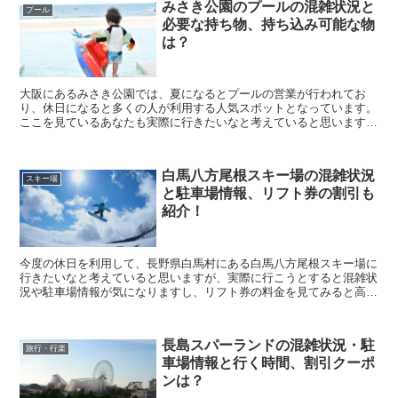
みさき公園のプールの混雑状況と
プール
必要な持ち物、持ち込み可能な物
は？
大阪にあるみさき公園では、夏になるとプールの営業が行われてお
り、休日になると多くの人が利用する人気スポットとなっています。
ここを見ているあなたも実際に行きたいなと考えていると思います
が、プールエリアの混雑状況が気になったり、どんな持ち...
白馬八方尾根スキー場の混雑状況
スキー場
と駐車場情報、リフト券の割引も
紹介！
今度の休日を利用して、長野県白馬村にある白馬八方尾根スキー場に
行きたいなと考えていると思いますが、実際に行こうとすると混雑状
況や駐車場情報が気になりますし、リフト券の料金を見てみると高い
なぁと思ってしまいますよね。 そこで今回は、白馬八...
長島スパーランドの混雑状況・駐
旅行・行楽
車場情報と行く時間、割引クーポ
ンは？