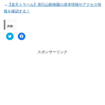
→
【楽天トラベル】茶臼山動物園の基本情報やアクセス情
報を確認する！
共有:
ク
F
リ
a
ッ
c
ク
e
し
b
て
o
スポンサーリンク
T
o
w
k
i
で
t
共
t
有
e
す
r
る
で
に
共
は
有
ク
(
リ
新
ッ
し
ク
い
し
ウ
て
ィ
く
ン
だ