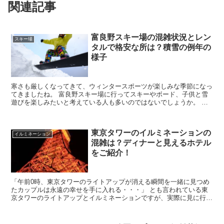
関連記事
富良野スキー場の混雑状況とレン
スキー場
タルで格安な所は？積雪の例年の
様子
寒さも厳しくなってきて、ウィンタースポーツが楽しみな季節になっ
てきましたね。 富良野スキー場に行ってスキーやボード、子供と雪
遊びを楽しみたいと考えている人も多いのではないでしょうか。 し
かし、富良野スキー場の混雑状況や、レンタルで安い所、...
東京タワーのイルミネーションの
イルミネーション
混雑は？ディナーと見えるホテル
をご紹介！
「午前0時、東京タワーのライトアップが消える瞬間を一緒に見つめ
たカップルは永遠の幸せを手に入れる・・・」 とも言われている東
京タワーのライトアップとイルミネーションですが、実際に見に行く
となると混雑状況が気になりますし、ディナーを食べる場...