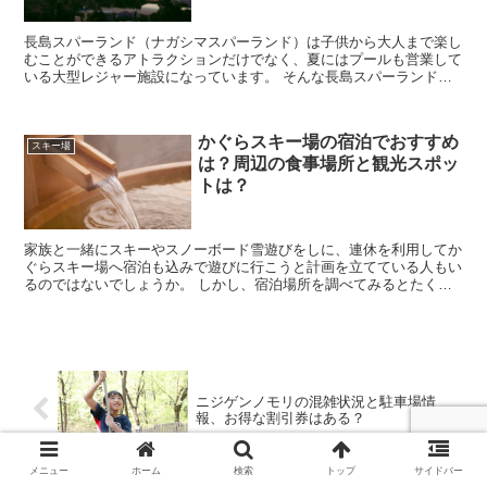
長島スパーランド（ナガシマスパーランド）は子供から大人まで楽し
むことができるアトラクションだけでなく、夏にはプールも営業して
いる大型レジャー施設になっています。 そんな長島スパーランドに
遊びに行きたいなと考えていると思いますが、混雑状況...
かぐらスキー場の宿泊でおすすめ
スキー場
は？周辺の食事場所と観光スポッ
トは？
家族と一緒にスキーやスノーボード雪遊びをしに、連休を利用してか
ぐらスキー場へ宿泊も込みで遊びに行こうと計画を立てている人もい
るのではないでしょうか。 しかし、宿泊場所を調べてみるとたくさ
んありすぎてどこにしたらいいのかわからないですし、周...
ニジゲンノモリの混雑状況と駐車場情
報、お得な割引券はある？
メニュー
ホーム
検索
トップ
サイドバー