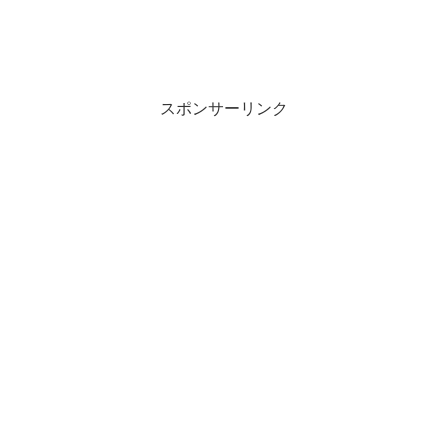
ド
さ
ウ
い
で
(
開
新
き
し
ま
い
す
ウ
)
ィ
ン
スポンサーリンク
ド
ウ
で
開
き
ま
す
)