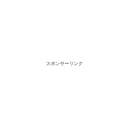
有
ク
(
リ
新
ッ
し
ク
い
し
ウ
て
ィ
く
ン
だ
ド
さ
ウ
い
で
(
開
新
き
し
ま
い
す
ウ
)
ィ
ン
スポンサーリンク
ド
ウ
で
開
き
ま
す
)