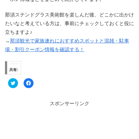
那須ステンドグラス美術館を楽しんだ後、どこかに出かけ
たいなと考えている方は、事前にチェックしておくと役に
立ちますよ♪
→
那須観光で家族連れにおすすめスポットと混雑・駐車
場・割引クーポン情報を確認する！
共有:
ク
F
リ
a
ッ
c
ク
e
し
b
て
o
スポンサーリンク
T
o
w
k
i
で
t
共
t
有
e
す
r
る
で
に
共
は