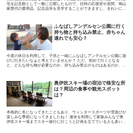
宅を記念館として一般に公開したもので、往時の応接室や居間、鳩山
家歴代の愛用品、記念品等を見学することができますし、きれいに手
入れされた庭園も楽しめる人気スポットとなっています。...
ふなばしアンデルセン公園に行く
旅行・行楽
持ち物と持ち込み禁止、赤ちゃん
連れでも安心？
今度の休日を利用して、子供と一緒にふなばしアンデルセン公園に遊
びに行きたいなぁと考えていませんか？ ただ、初めて行くとなる
と、どんな持ち物が必要なのか、持ち込み禁止のものはあるのか、赤
ちゃん連れでも安心して利用できる設備は整っているのか...
奥伊吹スキー場の宿泊で格安な所
スキー場
は？周辺の食事や観光スポット
は？
本格的に冬になってきたこともあり、ウィンタースポーツや雪遊びが
楽しみな季節になってきましたね！ 連休を利用して家族みんなで奥
伊吹スキー場までスキー旅行に行こうと計画を立てている人も多いの
ではないでしょうか。 しかし、宿泊場所がたくさんあ...