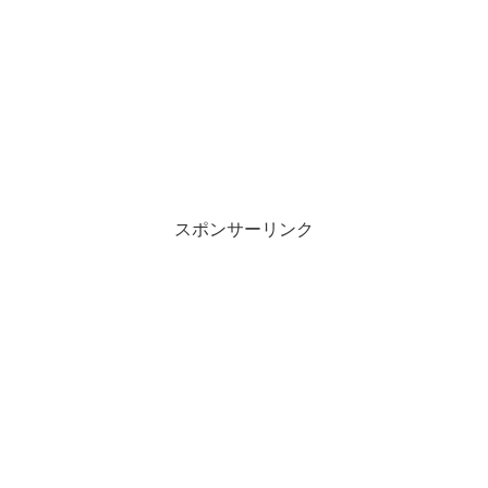
有
ク
(
リ
新
ッ
し
ク
い
し
ウ
て
ィ
く
ン
だ
ド
さ
ウ
い
で
(
開
新
き
し
ま
い
す
ウ
)
ィ
ン
スポンサーリンク
ド
ウ
で
開
き
ま
す
)