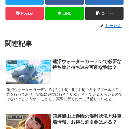
Pocket
LINE
コピー
しーたん
関連記事
蓮沼ウォーターガーデンで必要な
プール
持ち物と持ち込み可能な物は？
蓮沼ウォーターガーデンでは7月中旬～9月中旬ごろまでプールの営
業を行っており、実際に遊びに行きたいなと考えている人もいるので
はないでしょうか？ しかし、実際に行くために準備していると、
「プールに行く時はどんな物が必要なんだろう？」 ...
須磨浦山上遊園の混雑状況と駐車
旅行・行楽
場情報、お得な割引券はある？