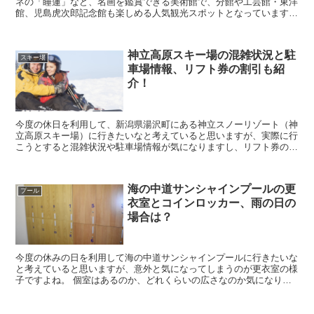
ネの「睡蓮」など、名画を鑑賞できる美術館で、分館や工芸館・東洋
館、児島虎次郎記念館も楽しめる人気観光スポットとなっています。
そんな大原美術館に行きたいなと考えていると思いま...
神立高原スキー場の混雑状況と駐
スキー場
車場情報、リフト券の割引も紹
介！
今度の休日を利用して、新潟県湯沢町にある神立スノーリゾート（神
立高原スキー場）に行きたいなと考えていると思いますが、実際に行
こうとすると混雑状況や駐車場情報が気になりますし、リフト券の料
金を見てみると高いなぁと思ってしまいますよね。 そ...
海の中道サンシャインプールの更
プール
衣室とコインロッカー、雨の日の
場合は？
今度の休みの日を利用して海の中道サンシャインプールに行きたいな
と考えていると思いますが、意外と気になってしまうのが更衣室の様
子ですよね。 個室はあるのか、どれくらいの広さなのか気になりま
すし、コインロッカー情報や雨の日に行く場合も気にな...