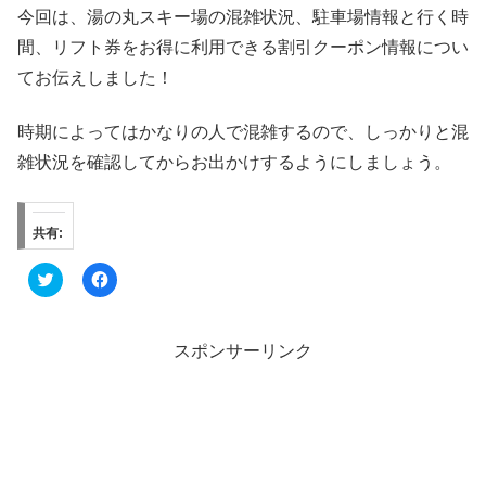
今回は、湯の丸スキー場の混雑状況、駐車場情報と行く時
間、リフト券をお得に利用できる割引クーポン情報につい
てお伝えしました！
時期によってはかなりの人で混雑するので、しっかりと混
雑状況を確認してからお出かけするようにしましょう。
共有:
ク
F
リ
a
ッ
c
ク
e
し
b
て
o
スポンサーリンク
T
o
w
k
i
で
t
共
t
有
e
す
r
る
で
に
共
は