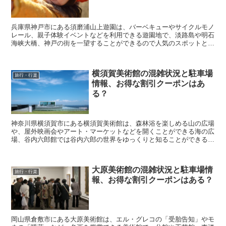
兵庫県神戸市にある須磨浦山上遊園は、バーベキューやサイクルモノ
レール、親子体験イベントなどを利用できる遊園地で、淡路島や明石
海峡大橋、神戸の街を一望することができるので人気のスポットとな
っています。 そんな須磨浦山上遊園に行きたいなと考...
横須賀美術館の混雑状況と駐車場
旅行・行楽
情報、お得な割引クーポンはあ
る？
神奈川県横須賀市にある横須賀美術館は、森林浴を楽しめる山の広場
や、屋外映画会やアート・マーケットなどを開くことができる海の広
場、谷内六郎館では谷内六郎の世界をゆっくりと知ることができる美
術館となっています。 そんな横須賀美術館に行きたい...
大原美術館の混雑状況と駐車場情
旅行・行楽
報、お得な割引クーポンはある？
岡山県倉敷市にある大原美術館は、エル・グレコの「受胎告知」やモ