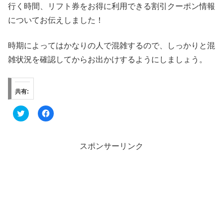
行く時間、リフト券をお得に利用できる割引クーポン情報
についてお伝えしました！
時期によってはかなりの人で混雑するので、しっかりと混
雑状況を確認してからお出かけするようにしましょう。
共有:
ク
F
リ
a
ッ
c
ク
e
し
b
て
o
スポンサーリンク
T
o
w
k
i
で
t
共
t
有
e
す
r
る
で
に
共
は
有
ク
(
リ
新
ッ