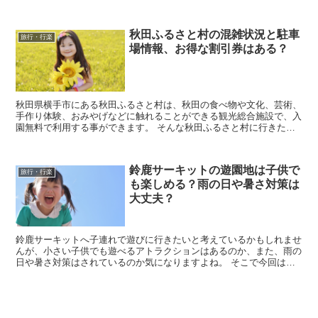
や車で行く時の注意点、道具をレンタルする時のオススメの...
秋田ふるさと村の混雑状況と駐車
旅行・行楽
場情報、お得な割引券はある？
秋田県横手市にある秋田ふるさと村は、秋田の食べ物や文化、芸術、
手作り体験、おみやげなどに触れることができる観光総合施設で、入
園無料で利用する事ができます。 そんな秋田ふるさと村に行きたい
なと考えていると思いますが、実際に行こうとすると混...
鈴鹿サーキットの遊園地は子供で
旅行・行楽
も楽しめる？雨の日や暑さ対策は
大丈夫？
鈴鹿サーキットへ子連れで遊びに行きたいと考えているかもしれませ
んが、小さい子供でも遊べるアトラクションはあるのか、また、雨の
日や暑さ対策はされているのか気になりますよね。 そこで今回は、
鈴鹿サーキットの遊園地は子供でも楽しめるのか、雨の日...