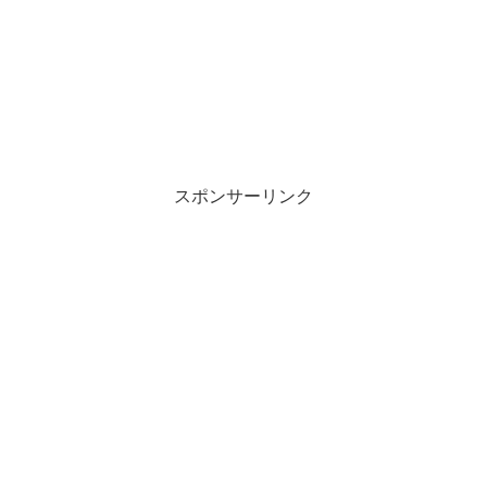
し
ク
い
し
ウ
て
ィ
く
ン
だ
ド
さ
ウ
い
で
(
開
新
き
し
ま
い
す
ウ
)
ィ
ン
スポンサーリンク
ド
ウ
で
開
き
ま
す
)