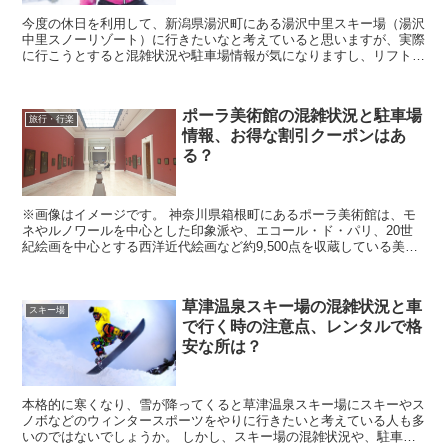
今度の休日を利用して、新潟県湯沢町にある湯沢中里スキー場（湯沢
中里スノーリゾート）に行きたいなと考えていると思いますが、実際
に行こうとすると混雑状況や駐車場情報が気になりますし、リフト券
の料金を見てみると高いなぁと思ってしまいますよね。 ...
ポーラ美術館の混雑状況と駐車場
旅行・行楽
情報、お得な割引クーポンはあ
る？
※画像はイメージです。 神奈川県箱根町にあるポーラ美術館は、モ
ネやルノワールを中心とした印象派や、エコール・ド・パリ、20世
紀絵画を中心とする西洋近代絵画など約9,500点を収蔵している美術
館となっています。 そんなポーラ美術館に行きた...
草津温泉スキー場の混雑状況と車
スキー場
で行く時の注意点、レンタルで格
安な所は？
本格的に寒くなり、雪が降ってくると草津温泉スキー場にスキーやス
ノボなどのウィンタースポーツをやりに行きたいと考えている人も多
いのではないでしょうか。 しかし、スキー場の混雑状況や、駐車場