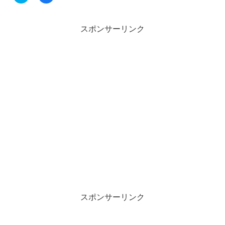
リ
a
ッ
c
ク
e
し
b
て
o
スポンサーリンク
T
o
w
k
i
で
t
共
t
有
e
す
r
る
で
に
共
は
有
ク
(
リ
新
ッ
し
ク
い
し
ウ
て
ィ
く
ン
だ
ド
さ
ウ
い
で
(
開
新
き
し
ま
い
す
ウ
)
ィ
ン
スポンサーリンク
ド
ウ
で
開