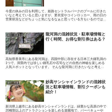
今度の休みの日を利用して、姫路セントラルパークのプールに行きた
いなと考えていると思いますが、更衣室やコインロッカー、雨の日の
営業状況などがちょっと気になるなぁと思っている方もいるのではな
いでしょうか？ そこで今回は、姫路セントラルパーク...
龍河洞の混雑状況・駐車場情報と
旅行・行楽
行く時間、お得な割引券はある？
高知県香美市にある龍河洞は、四国中部に存在する日本三大鍾乳洞の
1つで、洞窟内では珍しい鍾乳石や石筍などの自然の神秘を楽しめる
人気スポットとなっています。 そんな龍河洞に行きたいなと考えて
いると思いますが、実際に行こうとすると混雑状況や駐...
妙高サンシャインランドの混雑状
旅行・行楽
況と駐車場情報、割引クーポンも
紹介！
新潟県上越市にある妙高サンシャインランドは、緑豊かな高原の中で
20種類以上のアトラクションを楽しめる遊園地で、バーベキューや