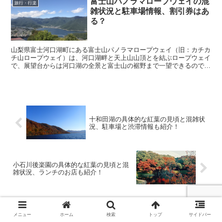
富士山パノラマロープウェイの混
旅行・行楽
雑状況と駐車場情報、割引券はあ
る？
山梨県富士河口湖町にある富士山パノラマロープウェイ（旧：カチカ
チ山ロープウェイ）は、河口湖畔と天上山山頂とを結ぶロープウェイ
で、展望台からは河口湖の全景と富士山の裾野まで一望できるので、
多くの人が利用する人気スポットとなっています。 そ...
十和田湖の具体的な紅葉の見頃と混雑状
況、駐車場と渋滞情報も紹介！
小石川後楽園の具体的な紅葉の見頃と混
雑状況、ランチのお店も紹介！
コメント
メニュー
ホーム
検索
トップ
サイドバー