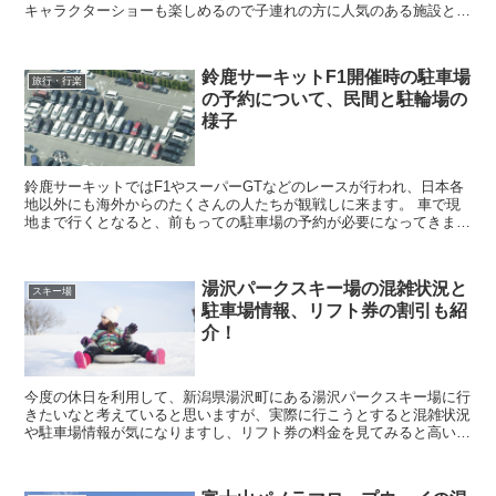
キャラクターショーも楽しめるので子連れの方に人気のある施設とな
っています。 そんな妙高サンシャインランドに行きた...
鈴鹿サーキットF1開催時の駐車場
旅行・行楽
の予約について、民間と駐輪場の
様子
鈴鹿サーキットではF1やスーパーGTなどのレースが行われ、日本各
地以外にも海外からのたくさんの人たちが観戦しに来ます。 車で現
地まで行くとなると、前もっての駐車場の予約が必要になってきます
が、どこの駐車場がいいのか、また、民間で駐車場は無...
湯沢パークスキー場の混雑状況と
スキー場
駐車場情報、リフト券の割引も紹
介！
今度の休日を利用して、新潟県湯沢町にある湯沢パークスキー場に行
きたいなと考えていると思いますが、実際に行こうとすると混雑状況
や駐車場情報が気になりますし、リフト券の料金を見てみると高いな
ぁと思ってしまいますよね。 そこで今回は、湯沢パー...