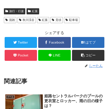
旅行・行楽
紅葉
混雑
秋川渓谷
紅葉
見頃
駐車場
シェアする
Twitter
Facebook
はてブ
Pocket
LINE
コピー
しーたん
関連記事
姫路セントラルパークのプールの
プール
更衣室とロッカー、雨の日の様子
は？