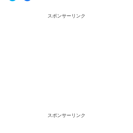
ッ
c
ク
e
し
b
て
o
スポンサーリンク
T
o
w
k
i
で
t
共
t
有
e
す
r
る
で
に
共
は
有
ク
(
リ
新
ッ
し
ク
い
し
ウ
て
ィ
く
ン
だ
ド
さ
ウ
い
で
(
開
新
き
し
ま
い
す
ウ
)
ィ
ン
スポンサーリンク
ド
ウ
で
開