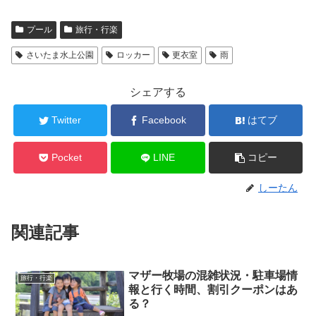
プール
旅行・行楽
さいたま水上公園
ロッカー
更衣室
雨
シェアする
Twitter
Facebook
はてブ
Pocket
LINE
コピー
しーたん
関連記事
マザー牧場の混雑状況・駐車場情
旅行・行楽
報と行く時間、割引クーポンはあ
る？