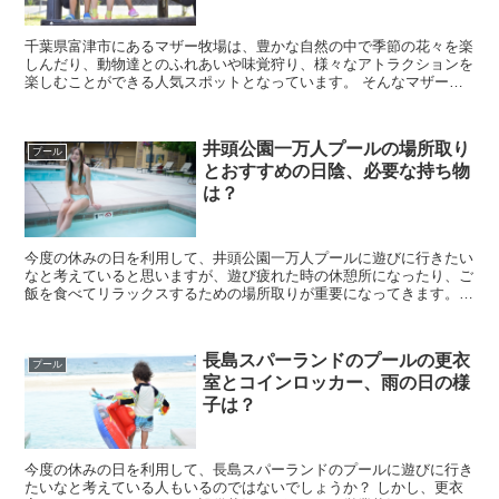
千葉県富津市にあるマザー牧場は、豊かな自然の中で季節の花々を楽
しんだり、動物達とのふれあいや味覚狩り、様々なアトラクションを
楽しむことができる人気スポットとなっています。 そんなマザー牧
場に行きたいなと考えていると思いますが、実際に行こ...
井頭公園一万人プールの場所取り
プール
とおすすめの日陰、必要な持ち物
は？
今度の休みの日を利用して、井頭公園一万人プールに遊びに行きたい
なと考えていると思いますが、遊び疲れた時の休憩所になったり、ご
飯を食べてリラックスするための場所取りが重要になってきます。
場所取りするなら日陰の場所で過ごしたい人が多いので...
長島スパーランドのプールの更衣
プール
室とコインロッカー、雨の日の様
子は？
今度の休みの日を利用して、長島スパーランドのプールに遊びに行き
たいなと考えている人もいるのではないでしょうか？ しかし、更衣