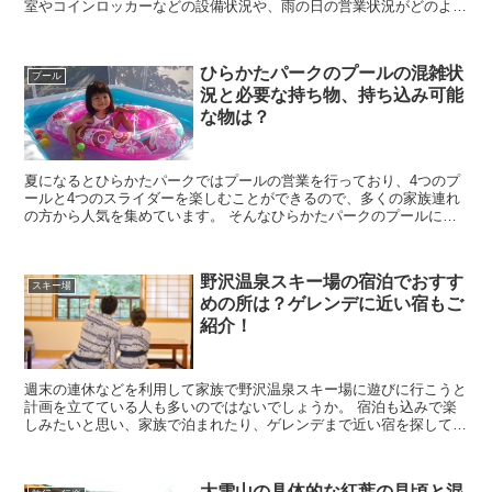
室やコインロッカーなどの設備状況や、雨の日の営業状況がどのよう
になっているのか意外と気になってしまいますよね。 ...
ひらかたパークのプールの混雑状
プール
況と必要な持ち物、持ち込み可能
な物は？
夏になるとひらかたパークではプールの営業を行っており、4つのプ
ールと4つのスライダーを楽しむことができるので、多くの家族連れ
の方から人気を集めています。 そんなひらかたパークのプールに行
きたいなと考えていると思いますが、実際に行こうとす...
野沢温泉スキー場の宿泊でおすす
スキー場
めの所は？ゲレンデに近い宿もご
紹介！
週末の連休などを利用して家族で野沢温泉スキー場に遊びに行こうと
計画を立てている人も多いのではないでしょうか。 宿泊も込みで楽
しみたいと思い、家族で泊まれたり、ゲレンデまで近い宿を探してい
ると思いますが、たくさんありすぎてどこが良いのかわか...
大雪山の具体的な紅葉の見頃と混