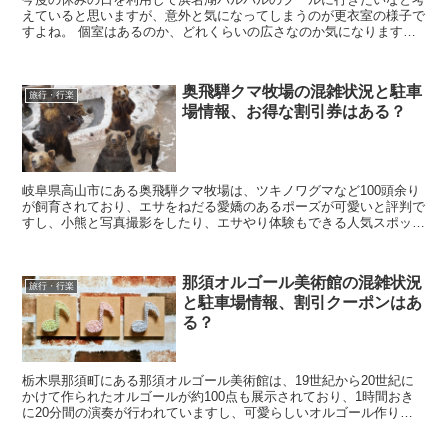
えていると思いますが、意外と気になってしまうのが更衣室の様子で
すよね。 個室はあるのか、どれくらいの広さなのか気になります
し、コインロッカー情報や雨の日に行く場合も気になる人...
奥飛騨クマ牧場の混雑状況と駐車
旅行・行楽
場情報、お得な割引券はある？
岐阜県高山市にある奥飛騨クマ牧場は、ツキノワグマなど100頭余り
が飼育されており、エサをねだる愛嬌のあるポーズが可愛いと評判で
すし、小熊と写真撮影をしたり、エサやり体験もできる人気スポット
となっています。 そんな奥飛騨クマ牧場に行きたい...
那須オルゴール美術館の混雑状況
旅行・行楽
と駐車場情報、割引クーポンはあ
る？
栃木県那須町にある那須オルゴール美術館は、19世紀から20世紀に
かけて作られたオルゴールが約100点も展示されており、1時間おき
に20分間の演奏が行われていますし、可愛らしいオルゴール作り体
験も経験できる人気スポットとなっています。 そ...