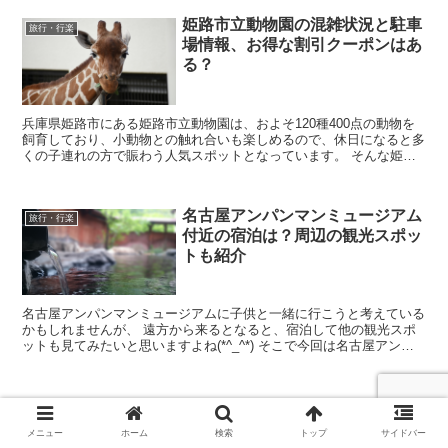
姫路市立動物園の混雑状況と駐車
旅行・行楽
場情報、お得な割引クーポンはあ
る？
兵庫県姫路市にある姫路市立動物園は、およそ120種400点の動物を
飼育しており、小動物との触れ合いも楽しめるので、休日になると多
くの子連れの方で賑わう人気スポットとなっています。 そんな姫路
市立動物園に行きたいなと考えていると思いますが...
名古屋アンパンマンミュージアム
旅行・行楽
付近の宿泊は？周辺の観光スポッ
トも紹介
名古屋アンパンマンミュージアムに子供と一緒に行こうと考えている
かもしれませんが、 遠方から来るとなると、宿泊して他の観光スポ
ットも見てみたいと思いますよね(*^_^*) そこで今回は名古屋アンパ
ンマンミュージアム付近の宿泊場所と、 周...
メニュー
ホーム
検索
トップ
サイドバー