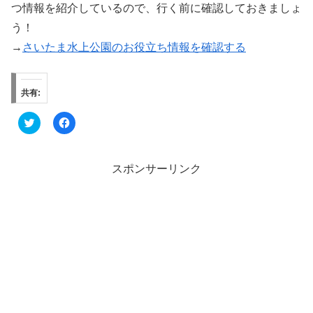
つ情報を紹介しているので、行く前に確認しておきましょ
う！
→
さいたま水上公園のお役立ち情報を確認する
共有:
ク
F
リ
a
ッ
c
ク
e
し
b
て
o
スポンサーリンク
T
o
w
k
i
で
t
共
t
有
e
す
r
る
で
に
共
は
有
ク
(
リ
新
ッ
し
ク
い
し
ウ
て
ィ
く