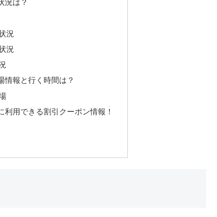
状況は？
状況
状況
況
場情報と行く時間は？
場
に利用できる割引クーポン情報！