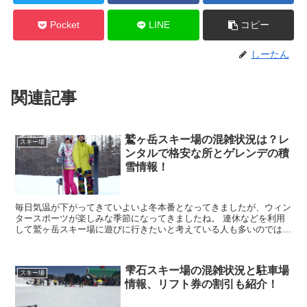
Pocket
LINE
コピー
しーたん
関連記事
鷲ヶ岳スキー場の混雑状況は？レ
スキー場
ンタルで格安な所とゲレンデの積
雪情報！
毎日気温が下がってきていよいよ冬本番となってきましたが、ウィン
タースポーツが楽しみな季節になってきましたね。 連休などを利用
して鷲ヶ岳スキー場に遊びに行きたいと考えている人も多いのではな
いでしょうか。 しかし、鷲ヶ岳スキー場の混雑状況やレ...
雫石スキー場の混雑状況と駐車場
スキー場
情報、リフト券の割引も紹介！