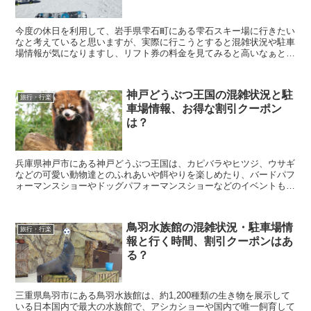
今度の休日を利用して、岩手県雫石町にある雫石スキー場に行きたい
なと考えていると思いますが、実際に行こうとすると混雑状況や駐車
場情報が気になりますし、リフト券の料金を見てみると高いなぁと思
ってしまいますよね。 そこで今回は、雫石スキー場の...
神戸どうぶつ王国の混雑状況と駐
旅行・行楽
車場情報、お得な割引クーポン
は？
兵庫県神戸市にある神戸どうぶつ王国は、カピバラやヒツジ、ウサギ
などの可愛い動物達とのふれあいや餌やりを楽しめたり、バードパフ
ォーマンスショーやドッグパフォーマンスショーなどのイベントも楽
しめる人気動物園となっています。 そんな神戸どうぶ...
鳥羽水族館の混雑状況・駐車場情
旅行・行楽
報と行く時間、割引クーポンはあ
る？
三重県鳥羽市にある鳥羽水族館は、約1,200種類の生き物を展示して
いる日本国内で最大の水族館で、アシカショーや国内で唯一飼育して