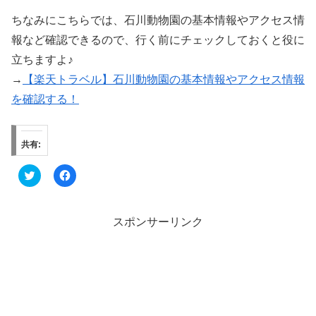
ちなみにこちらでは、石川動物園の基本情報やアクセス情
報など確認できるので、行く前にチェックしておくと役に
立ちますよ♪
→
【楽天トラベル】石川動物園の基本情報やアクセス情報
を確認する！
共有:
ク
F
リ
a
ッ
c
ク
e
し
b
て
o
スポンサーリンク
T
o
w
k
i
で
t
共
t
有
e
す
r
る
で
に
共
は
有
ク