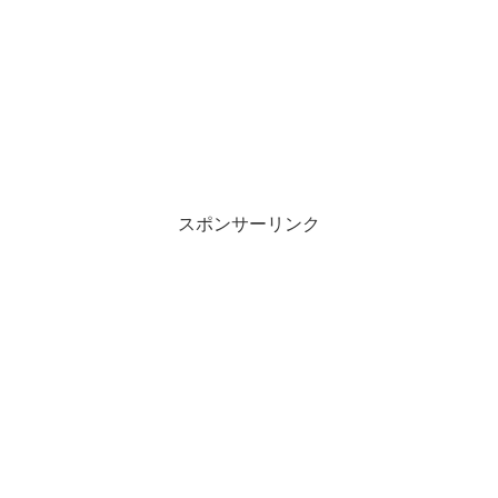
(
リ
新
ッ
し
ク
い
し
ウ
て
ィ
く
ン
だ
ド
さ
ウ
い
で
(
開
新
き
し
ま
い
す
ウ
)
ィ
ン
スポンサーリンク
ド
ウ
で
開
き
ま
す
)