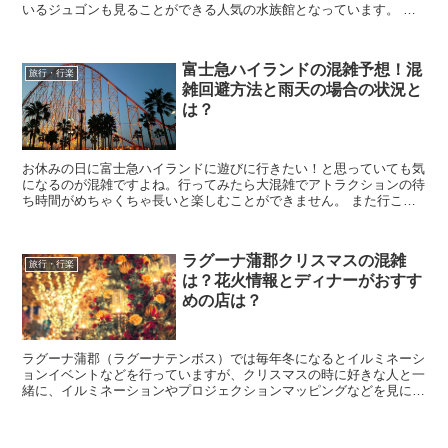
いるジュゴンも見ることができる人気の水族館となっています。 そ
んな鳥羽水族館に行きたいなと考えていると思いま...
富士急ハイランドの混雑予想！混
旅行・行楽
雑回避方法と雨天の場合の状況と
は？
お休みの日に富士急ハイランドに遊びに行きたい！と思っていても気
になるのが混雑ですよね。行ってみたら大混雑でアトラクションの待
ち時間がめちゃくちゃ長いと楽しむことができません。 また行こう
と思った日が雨だった場合はアトラクションは載れるので...
ラグーナ蒲郡クリスマスの混雑
旅行・行楽
は？花火情報とディナーがおすす
めの店は？
ラグーナ蒲郡（ラグーナテンボス）では毎年冬になるとイルミネーシ
ョンイベントなどを行っていますが、クリスマスの時に好きな人と一
緒に、イルミネーションやプロジェクションマッピングなどを見に行
きたいなと考えているのではないでしょうか？ しかし...