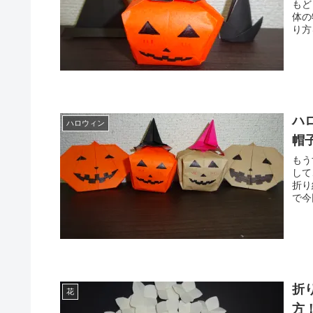
もど
体の物も
ハ
ハロウィン
帽
もうすぐ
して、
折り紙で
折
花
方