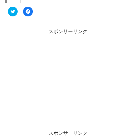
ク
F
リ
a
ッ
c
ク
e
し
b
て
o
スポンサーリンク
T
o
w
k
i
で
t
共
t
有
e
す
r
る
で
に
共
は
有
ク
(
リ
新
ッ
し
ク
い
し
ウ
て
ィ
く
ン
だ
ド
さ
ウ
い
で
(
開
新
き
し
ま
い
す
ウ
)
ィ
ン
スポンサーリンク