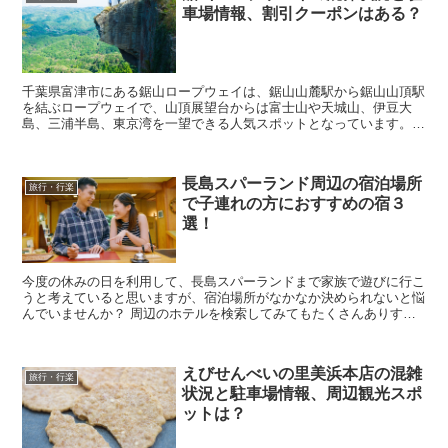
車場情報、割引クーポンはある？
千葉県富津市にある鋸山ロープウェイは、鋸山山麓駅から鋸山山頂駅
を結ぶロープウェイで、山頂展望台からは富士山や天城山、伊豆大
島、三浦半島、東京湾を一望できる人気スポットとなっています。
そんな鋸山ロープウェイに行きたいなと考えていると思い...
長島スパーランド周辺の宿泊場所
旅行・行楽
で子連れの方におすすめの宿３
選！
今度の休みの日を利用して、長島スパーランドまで家族で遊びに行こ
うと考えていると思いますが、宿泊場所がなかなか決められないと悩
んでいませんか？ 周辺のホテルを検索してみてもたくさんありすぎ
るので、どのホテルを選んだら間違い無いのかよくわか...
えびせんべいの里美浜本店の混雑
旅行・行楽
状況と駐車場情報、周辺観光スポ
ットは？