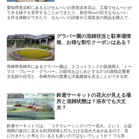
愛知県美浜町にあるえびせんべいの里美浜本店は、工場でせんべいが
できる様子を見学することができたり、直径30㎝の巨大なせんべい
を作る体験ができたり、せんべいの試食や工場直送の商品を購入でき
る人気観光スポットとなっています。 そんな、えびせ...
グラバー園の混雑状況と駐車場情
旅行・行楽
報、お得な割引クーポンはある？
長崎県長崎市にあるグラバー園は、スコットランドの貿易商人「トー
マス・ブレーク・グラバー」の邸宅をはじめとする3つの国指定重要
文化財の住宅と、長崎市内の貴重な洋風建築を見ることができる世界
遺産で、長崎観光の人気スポットとなっています。 そ...
鈴鹿サーキットの花火が見える場
旅行・行楽
所と混雑状態は？浴衣でも大丈
夫？
鈴鹿サーキットでは、「コチラレーシングパワー花火」という、お盆
期間の各日に花火を約3500発も打ち上げる花火大会があるので、見
に行きたいと考えている人も多いのではないでしょうか？ でも良く