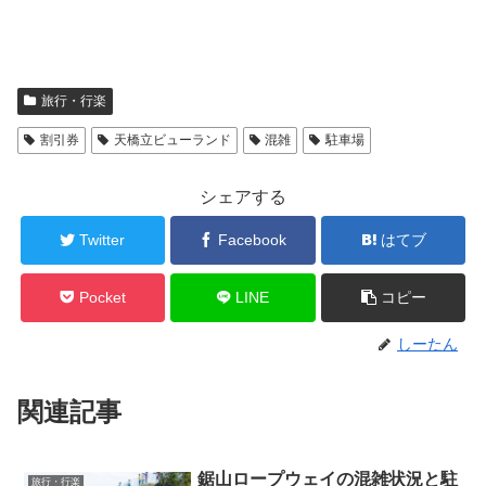
旅行・行楽
割引券
天橋立ビューランド
混雑
駐車場
シェアする
Twitter
Facebook
はてブ
Pocket
LINE
コピー
しーたん
関連記事
鋸山ロープウェイの混雑状況と駐
旅行・行楽