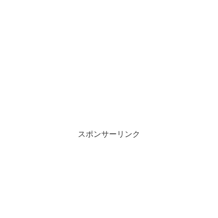
e
す
r
る
で
に
共
は
有
ク
(
リ
新
ッ
し
ク
い
し
ウ
て
ィ
く
ン
だ
ド
さ
ウ
い
で
(
開
新
き
し
ま
い
す
ウ
)
ィ
ン
スポンサーリンク
ド
ウ
で
開
き
ま
す
)