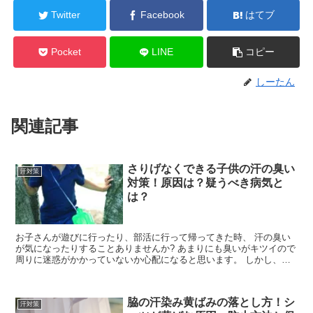
Twitter
Facebook
はてブ
Pocket
LINE
コピー
しーたん
関連記事
さりげなくできる子供の汗の臭い
汗対策
対策！原因は？疑うべき病気と
は？
お子さんが遊びに行ったり、部活に行って帰ってきた時、 汗の臭い
が気になったりすることありませんか? あまりにも臭いがキツイので
周りに迷惑がかかっていないか心配になると思います。 しかし、直
接言おうにも思春期の子供に伝えるのはなかなか難...
脇の汗染み黄ばみの落とし方！シ
汗対策