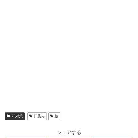
汗対策
汗染み
脇
シェアする