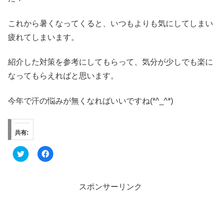
これから暑くなってくると、いつもよりも気にしてしまい
疲れてしまいます。
紹介した対策を参考にしてもらって、気分が少しでも楽に
なってもらえればと思います。
今年で汗の悩みが無くなればいいですね(*^_^*)
共有:
ク
F
リ
a
ッ
c
ク
e
し
b
て
o
スポンサーリンク
T
o
w
k
i
で
t
共
t
有