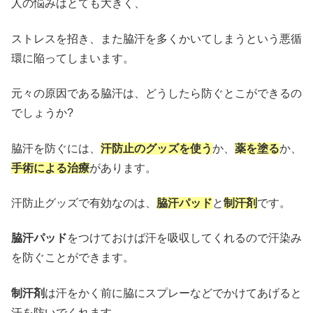
人の悩みはとても大きく、
ストレスを招き、また脇汗を多くかいてしまうという悪循
環に陥ってしまいます。
元々の原因である脇汗は、どうしたら防ぐとこができるの
でしょうか?
脇汗を防ぐには、
汗防止のグッズを使う
か、
薬を塗る
か、
手術による治療
があります。
汗防止グッズで有効なのは、
脇汗パッド
と
制汗剤
です。
脇汗パッド
をつけておけば汗を吸収してくれるので汗染み
を防ぐことができます。
制汗剤
は汗をかく前に脇にスプレーなどでかけてあげると
汗を防いでくれます。