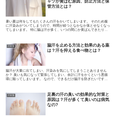
ャツが黄ばむ原因、防止方法と保
管方法とは？
暑い夏は何をしてもたくさんの汗をかいてしまいます。 そのため服
に汗染みがついてしまうので、時間が経つとなかなか落とせなくなっ
てしまいます。 特に脇は汗が多く、いつの間にか黄ばんできたりし
て困ってしまいますよね。 そこで今回は、脇のしつ...
脇汗を止める方法と効果のある薬
汗対策
は？汗を抑える食べ物とは？
脇汗が大量に出てしまい、汗染みを気にしてしまうことありません
か？ 臭いも気になって緊張してしまい、余計に汗をかくという悪循
環に陥ってしまいます。 なので、できるだけ脇汗を防ぎたいですよ
ね～(>_<) そこで汗に困っているあなたに！ ...
足裏の汗の臭いの効果的な対策と
汗対策
原因は？汗が多くて臭いのは病気
なの?