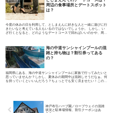
旅行・行楽
周辺の食事場所とデートスポット
は？
今度の休みの日を利用して、としまえんに好きな人と一緒に遊びに行
きたいなと考えている人もいるのではないでしょうか。 しかし、い
ざ行くとなると、どのようなデートコースで回ればいいのかや、周辺
の食事場所やデートスポットなどがわからないと悩んで...
海の中道サンシャインプールの混
プール
雑と持ち物は？割引券ってある
の？
福岡県にある、海の中道サンシャインプールに家族で行ってみたいと
思っていませんか？しかし、夏休みの期間中は混雑しそうだなぁ、何
を持っていくといいんだろう？ちょっとでも安く済ませたい！このよ
うなちょっと困ってしまうことがありますよね？ そこで...
神戸布引ハーブ園／ロープウェイの混雑
状況と駐車場情報、割引クーポンはあ