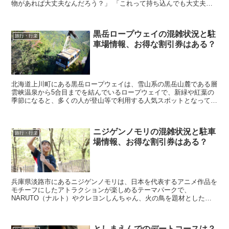
物があれば大丈夫なんだろう？」 「これって持ち込んでも大丈夫な
のかな？」 と悩んでしまう人もいるのではないで...
黒岳ロープウェイの混雑状況と駐
旅行・行楽
車場情報、お得な割引券はある？
北海道上川町にある黒岳ロープウェイは、雪山系の黒岳山麓である層
雲峡温泉から5合目までを結んでいるロープウェイで、新緑や紅葉の
季節になると、多くの人が登山等で利用する人気スポットとなってい
ます。 そんな黒岳ロープウェイに行きたいなと考えて...
ニジゲンノモリの混雑状況と駐車
旅行・行楽
場情報、お得な割引券はある？
兵庫県淡路市にあるニジゲンノモリは、日本を代表するアニメ作品を
モチーフにしたアトラクションが楽しめるテーマパークで、
NARUTO（ナルト）やクレヨンしんちゃん、火の鳥を題材としたア
トラクションを楽しめるので、休日になると多くの人が利用する...
としまえんでのデートコースは？