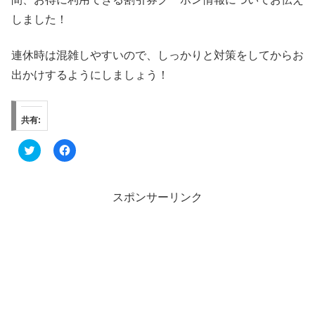
しました！
連休時は混雑しやすいので、しっかりと対策をしてからお
出かけするようにしましょう！
共有:
ク
F
リ
a
ッ
c
ク
e
し
b
て
o
スポンサーリンク
T
o
w
k
i
で
t
共
t
有
e
す
r
る
で
に
共
は
有
ク
(
リ
新
ッ
し
ク