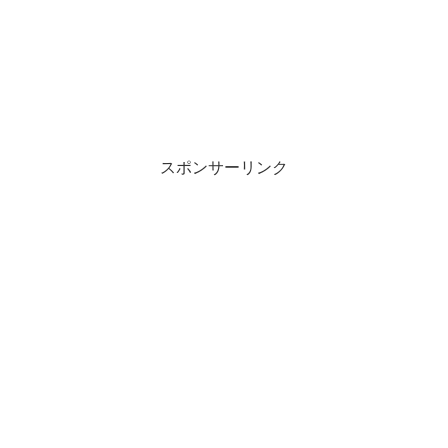
い
し
ウ
て
ィ
く
ン
だ
ド
さ
ウ
い
で
(
開
新
き
し
ま
い
す
ウ
)
ィ
ン
スポンサーリンク
ド
ウ
で
開
き
ま
す
)