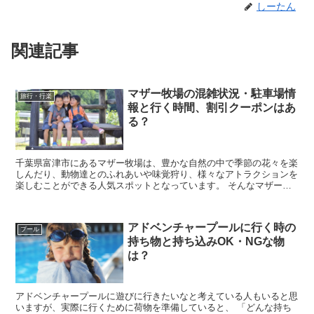
しーたん
関連記事
マザー牧場の混雑状況・駐車場情
旅行・行楽
報と行く時間、割引クーポンはあ
る？
千葉県富津市にあるマザー牧場は、豊かな自然の中で季節の花々を楽
しんだり、動物達とのふれあいや味覚狩り、様々なアトラクションを
楽しむことができる人気スポットとなっています。 そんなマザー牧
場に行きたいなと考えていると思いますが、実際に行こ...
アドベンチャープールに行く時の
プール
持ち物と持ち込みOK・NGな物
は？
アドベンチャープールに遊びに行きたいなと考えている人もいると思
いますが、実際に行くために荷物を準備していると、 「どんな持ち