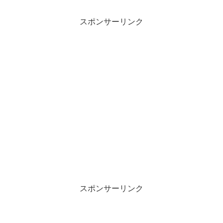
ッ
c
ク
e
し
b
て
o
スポンサーリンク
T
o
w
k
i
で
t
共
t
有
e
す
r
る
で
に
共
は
有
ク
(
リ
新
ッ
し
ク
い
し
ウ
て
ィ
く
ン
だ
ド
さ
ウ
い
で
(
開
新
き
し
ま
い
す
ウ
)
ィ
ン
スポンサーリンク
ド
ウ
で
開
き