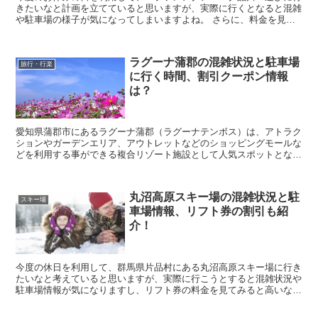
きたいなと計画を立てていると思いますが、実際に行くとなると混雑
や駐車場の様子が気になってしまいますよね。 さらに、料金を見て
みると高いので、もう少し安く利用できないものかと悩...
ラグーナ蒲郡の混雑状況と駐車場
旅行・行楽
に行く時間、割引クーポン情報
は？
愛知県蒲郡市にあるラグーナ蒲郡（ラグーナテンボス）は、アトラク
ションやガーデンエリア、アウトレットなどのショッピングモールな
どを利用する事ができる複合リゾート施設として人気スポットとなっ
ています。 そんなラグーナ蒲郡に行きたいなと考えて...
丸沼高原スキー場の混雑状況と駐
スキー場
車場情報、リフト券の割引も紹
介！
今度の休日を利用して、群馬県片品村にある丸沼高原スキー場に行き
たいなと考えていると思いますが、実際に行こうとすると混雑状況や
駐車場情報が気になりますし、リフト券の料金を見てみると高いなぁ
と思ってしまいますよね。 そこで今回は、丸沼高原ス...