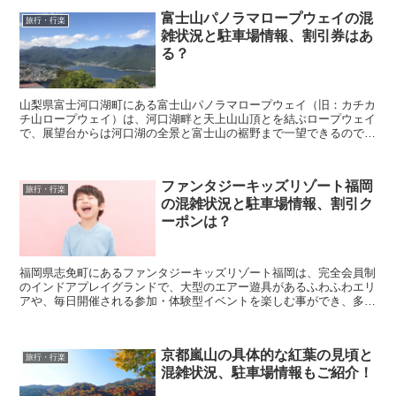
富士山パノラマロープウェイの混
旅行・行楽
雑状況と駐車場情報、割引券はあ
る？
山梨県富士河口湖町にある富士山パノラマロープウェイ（旧：カチカ
チ山ロープウェイ）は、河口湖畔と天上山山頂とを結ぶロープウェイ
で、展望台からは河口湖の全景と富士山の裾野まで一望できるので、
多くの人が利用する人気スポットとなっています。 そ...
ファンタジーキッズリゾート福岡
旅行・行楽
の混雑状況と駐車場情報、割引ク
ーポンは？
福岡県志免町にあるファンタジーキッズリゾート福岡は、完全会員制
のインドアプレイグランドで、大型のエアー遊具があるふわふわエリ
アや、毎日開催される参加・体験型イベントを楽しむ事ができ、多く
の子連れの方が利用する人気施設となっています。 そ...
京都嵐山の具体的な紅葉の見頃と
旅行・行楽
混雑状況、駐車場情報もご紹介！