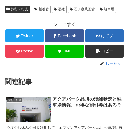
旅行・行楽
割引券
混雑
石ノ森萬画館
駐車場
シェアする
Twitter
Facebook
はてブ
Pocket
LINE
コピー
しーたん
関連記事
アクアパーク品川の混雑状況と駐
旅行・行楽
車場情報、お得な割引券はある？
今度のお休みの日を利用して、エプソンアクアパーク品川へ遊びに行