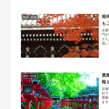
南
旅行・行楽
も
京都
門が
そん
思い
貴
旅行・行楽
報
京都
社で
貴船
ます