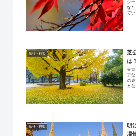
シー
なた
てい
芝
旅行・行楽
は
東京
アな
の東
明
旅行・行楽
場