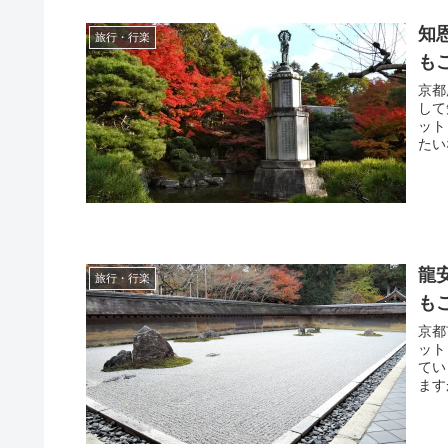
知
旅行・行楽
も
京都
して
ットとなって
たい
龍
旅行・行楽
も
京都
ット
ています。 そんな龍安寺
ます