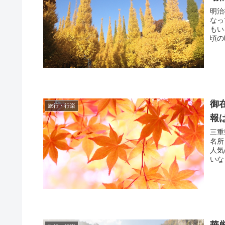
明治
なっ
もいるの
頃の
御
旅行・行楽
報
三重
名所
人気のス
いな