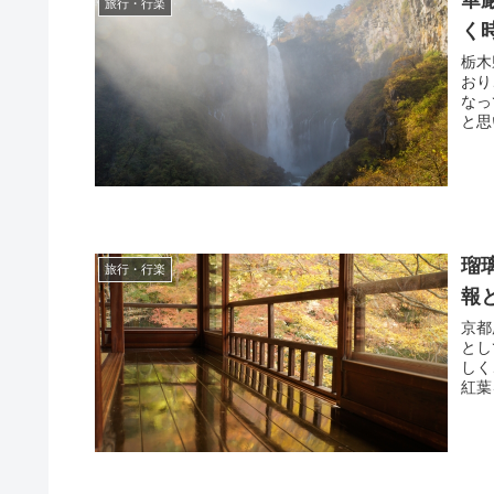
華
旅行・行楽
く
栃木
おり
なっています。 そ
と思
瑠
旅行・行楽
報
京都
とし
しく
紅葉