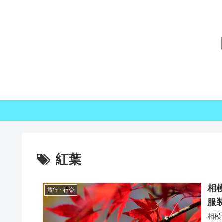
紅葉
相
旅行・行楽
服
相模