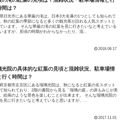
厳の滝の紅葉の見頃は？混雑状況・駐車場情報と行
時間は？
県日光市にある華厳の滝は、日本3大名瀑の1つとしても知られて
、秋の紅葉の季節になると多くの観光客が訪れる人気スポットと
んな華厳の滝の紅葉を見に行きたいなと考えている
いますが、見頃の時期がわからなかったり、混...
2018.09.17
璃光院の具体的な紅葉の見頃と混雑状況、駐車場情
と行く時間は？
府京都市左京区にある瑠璃光院は、秋になると紅葉の名スポット
て知られており、2階の書院から見る「瑠璃の庭」の床もみじが美
、絵画のような景色を楽しむことが出来ます。 そんな瑠璃光院の
を見に行きたいなと考えていると思いますが、...
2017.11.01