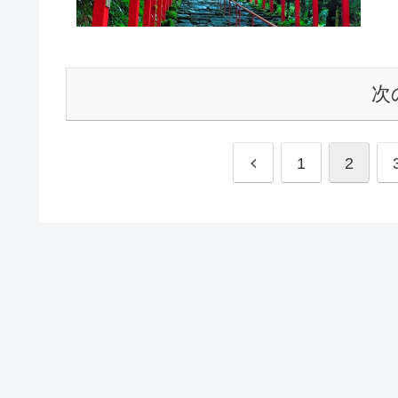
次
前
1
2
へ