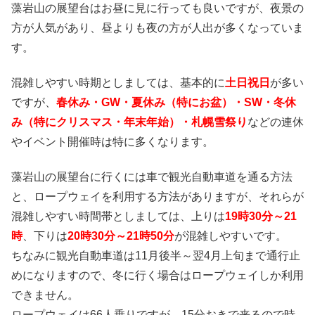
藻岩山の展望台はお昼に見に行っても良いですが、夜景の
方が人気があり、昼よりも夜の方が人出が多くなっていま
す。
混雑しやすい時期としましては、基本的に
土日祝日
が多い
ですが、
春休み・GW・夏休み（特にお盆）・SW・冬休
み（特にクリスマス・年末年始）・札幌雪祭り
などの連休
やイベント開催時は特に多くなります。
藻岩山の展望台に行くには車で観光自動車道を通る方法
と、ロープウェイを利用する方法がありますが、それらが
混雑しやすい時間帯としましては、上りは
19時30分～21
時
、下りは
20時30分～21時50分
が混雑しやすいです。
ちなみに観光自動車道は11月後半～翌4月上旬まで通行止
めになりますので、冬に行く場合はロープウェイしか利用
できません。
ロープウェイは66人乗りですが、15分おきで来るので時