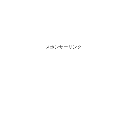
い
し
ウ
て
ィ
く
ン
だ
ド
さ
ウ
い
で
(
開
新
き
し
ま
い
す
ウ
)
ィ
ン
スポンサーリンク
ド
ウ
で
開
き
ま
す
)