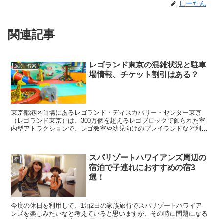
しーたん
関連記事
レゴランド東京の混雑状況と駐車
旅行・行楽
場情報、チケット割引はある？
東京都港区台場にあるレゴランド・ディスカバリー・センター東京
（レゴランド東京）は、300万個を超えるレゴブロックで飾られた室
内型アトラクションで、レゴ教室や幼児向けのプレイランドなど利用
できるので、多くの人が利用する人気スポットになってい...
スパリゾートハワイアンズ周辺の
宿
宿泊で子連れにおすすめの宿3
選！
今度の休日を利用して、1泊2日の家族旅行でスパリゾートハワイア
ンズを楽しみたいなと考えていると思いますが、その時に問題になる