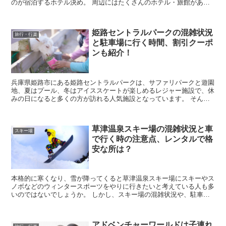
のが宿泊するホテル決め。 周辺にはたくさんのホテル・旅館がある
ので、どこにしようか悩んでしまいますし、子連れで行...
姫路セントラルパークの混雑状況
旅行・行楽
と駐車場に行く時間、割引クーポ
ンも紹介！
兵庫県姫路市にある姫路セントラルパークは、サファリパークと遊園
地、夏はプール、冬はアイススケートが楽しめるレジャー施設で、休
みの日になると多くの方が訪れる人気施設となっています。 そんな
姫路セントラルパークに行きたいなと考えていると思い...
草津温泉スキー場の混雑状況と車
スキー場
で行く時の注意点、レンタルで格
安な所は？
本格的に寒くなり、雪が降ってくると草津温泉スキー場にスキーやス
ノボなどのウィンタースポーツをやりに行きたいと考えている人も多
いのではないでしょうか。 しかし、スキー場の混雑状況や、駐車場
や車で行く時の注意点、道具をレンタルする時のオススメの...
アドベンチャーワールドは子連れ