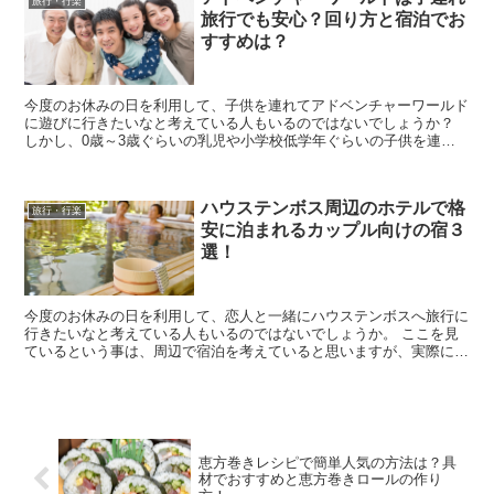
旅行・行楽
旅行でも安心？回り方と宿泊でお
すすめは？
今度のお休みの日を利用して、子供を連れてアドベンチャーワールド
に遊びに行きたいなと考えている人もいるのではないでしょうか？
しかし、0歳～3歳ぐらいの乳児や小学校低学年ぐらいの子供を連れ
て行っても大丈夫なのか。 ベビーカーや授乳室、休...
ハウステンボス周辺のホテルで格
旅行・行楽
安に泊まれるカップル向けの宿３
選！
今度のお休みの日を利用して、恋人と一緒にハウステンボスへ旅行に
行きたいなと考えている人もいるのではないでしょうか。 ここを見
ているという事は、周辺で宿泊を考えていると思いますが、実際に調
べてみるとたくさんの宿があるので、どこに決めたらい...
恵方巻きレシピで簡単人気の方法は？具
材でおすすめと恵方巻きロールの作り