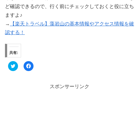
ど確認できるので、行く前にチェックしておくと役に立ち
ますよ♪
→
【楽天トラベル】藻岩山の基本情報やアクセス情報を確
認する！
共有:
ク
F
リ
a
ッ
c
ク
e
し
b
て
o
スポンサーリンク
T
o
w
k
i
で
t
共
t
有
e
す
r
る
で
に
共
は
有
ク
(
リ
新
ッ
し
ク