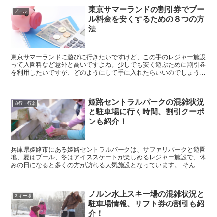
東京サマーランドの割引券でプー
プール
ル料金を安くするための８つの方
法
東京サマーランドに遊びに行きたいですけど、この手のレジャー施設
って入園料など意外と高いですよね。少しでも安く遊ぶために割引券
を利用したいですが、どのようにして手に入れたらいいのでしょう
か？ そこで今回は、東京サマーランドの割引券でプール料...
姫路セントラルパークの混雑状況
旅行・行楽
と駐車場に行く時間、割引クーポ
ンも紹介！
兵庫県姫路市にある姫路セントラルパークは、サファリパークと遊園
地、夏はプール、冬はアイススケートが楽しめるレジャー施設で、休
みの日になると多くの方が訪れる人気施設となっています。 そんな
姫路セントラルパークに行きたいなと考えていると思い...
ノルン水上スキー場の混雑状況と
スキー場
駐車場情報、リフト券の割引も紹
介！