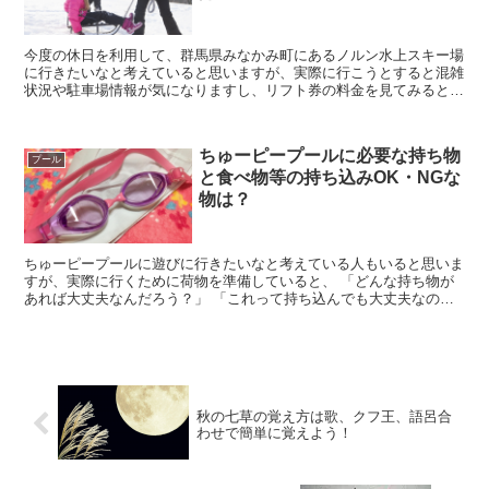
今度の休日を利用して、群馬県みなかみ町にあるノルン水上スキー場
に行きたいなと考えていると思いますが、実際に行こうとすると混雑
状況や駐車場情報が気になりますし、リフト券の料金を見てみると高
いなぁと思ってしまいますよね。 そこで今回は、ノル...
ちゅーピープールに必要な持ち物
プール
と食べ物等の持ち込みOK・NGな
物は？
ちゅーピープールに遊びに行きたいなと考えている人もいると思いま
すが、実際に行くために荷物を準備していると、 「どんな持ち物が
あれば大丈夫なんだろう？」 「これって持ち込んでも大丈夫なのか
な？」 と悩んでしまう人もいるのではないでしょ...
秋の七草の覚え方は歌、クフ王、語呂合
わせで簡単に覚えよう！