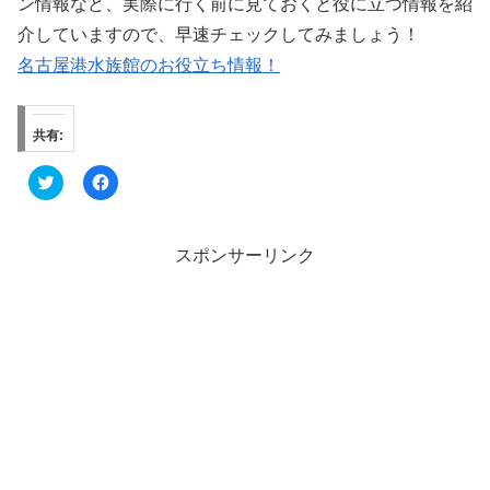
ン情報など、実際に行く前に見ておくと役に立つ情報を紹
介していますので、早速チェックしてみましょう！
名古屋港水族館のお役立ち情報！
共有:
ク
F
リ
a
ッ
c
ク
e
し
b
て
o
スポンサーリンク
T
o
w
k
i
で
t
共
t
有
e
す
r
る
で
に
共
は
有
ク
(
リ
新
ッ
し
ク
い
し
ウ
て
ィ
く