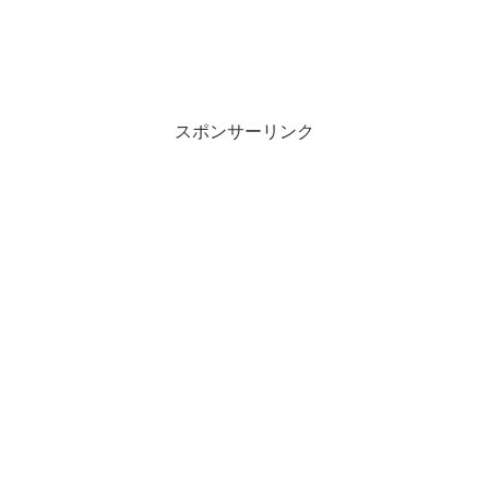
ン
だ
ド
さ
ウ
い
で
(
開
新
き
し
ま
い
す
ウ
)
ィ
ン
スポンサーリンク
ド
ウ
で
開
き
ま
す
)